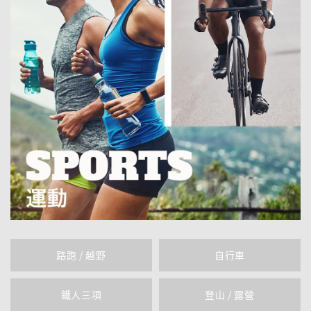
路跑 / 越野
自行車
鐵人三項
登山 / 露營