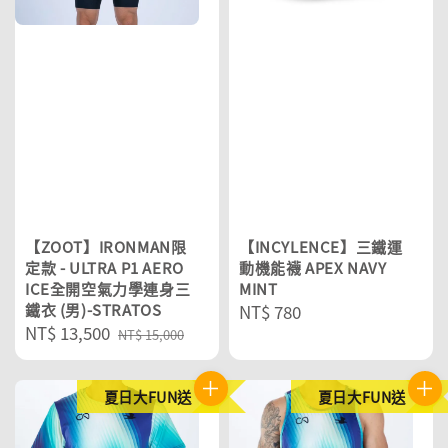
【ZOOT】IRONMAN限
【INCYLENCE】三鐵運
定款 - ULTRA P1 AERO
動機能襪 APEX NAVY
ICE全開空氣力學連身三
MINT
鐵衣 (男)-STRATOS
Regular
NT$ 780
Sale
NT$ 13,500
Regular
price
NT$ 15,000
price
price
夏日大FUN送
夏日大FUN送