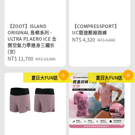
【ZOOT】ISLAND
【COMPRESSPORT】
ORIGINAL 島嶼系列 -
UC競速壓縮跑褲
ULTRA P1 AERO ICE 全
Sale
NT$ 4,320
Regular
NT$ 4,800
開空氣力學連身三鐵衣
price
price
(女)
Sale
NT$ 11,700
Regular
NT$ 13,000
price
price
夏日大FUN送
夏日大FUN送