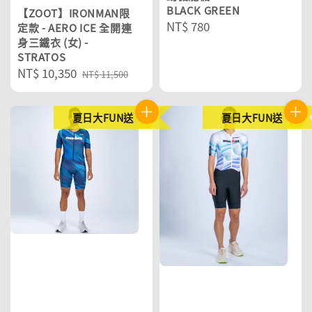
BLACK GREEN
【ZOOT】IRONMAN限
Regular
NT$ 780
定款 - AERO ICE 全開連
身三鐵衣 (女) -
price
STRATOS
Sale
NT$ 10,350
Regular
NT$ 11,500
price
price
夏日大FUN送
夏日大FUN送