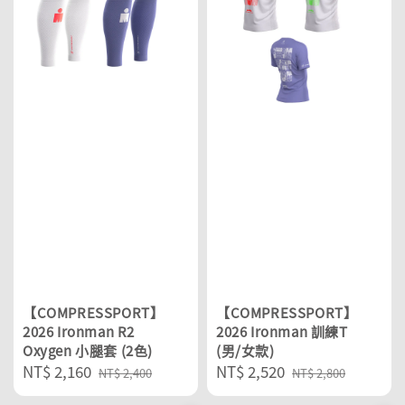
【COMPRESSPORT】
【COMPRESSPORT】
2026 Ironman R2
2026 Ironman 訓練T
Oxygen 小腿套 (2色)
(男/女款)
Sale
NT$ 2,160
Regular
Sale
NT$ 2,520
Regular
NT$ 2,400
NT$ 2,800
price
price
price
price