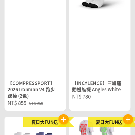
【COMPRESSPORT】
【INCYLENCE】三鐵運
2026 Ironman V4 跑步
動機能襪 Angles White
踝襪 (2色)
Regular
NT$ 780
Sale
NT$ 855
Regular
price
NT$ 950
price
price
夏日大FUN送
夏日大FUN送