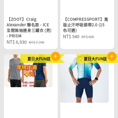
【ZOOT】Craig
【COMPRESSPORT】寬
Alexander 聯名款 - ICE
版止汗呼吸頭帶2.0 (15
全開無袖連身三鐵衣 (男)
色可選)
- PRISM
Sale
NT$ 540
Regular
NT$ 600
Sale
NT$ 6,930
Regular
price
price
NT$ 7,700
price
price
夏日大FUN送
夏日大FUN送