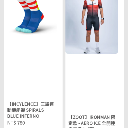
【INCYLENCE】三鐵運
動機能襪 SPIRALS
BLUE INFERNO
【ZOOT】IRONMAN 限
Regular
NT$ 780
定款 - AERO ICE 全開連