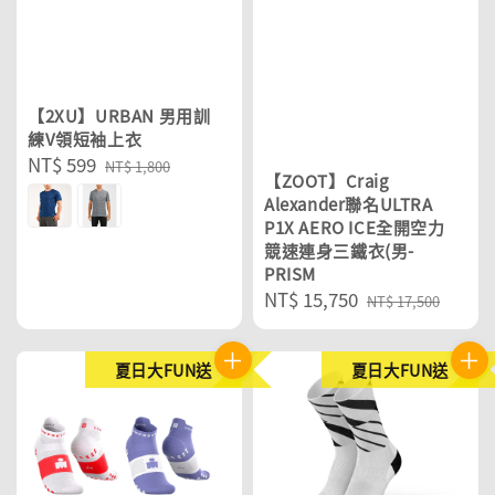
【2XU】URBAN 男用訓
練V領短袖上衣
Sale
NT$ 599
Regular
NT$ 1,800
【ZOOT】Craig
price
price
Alexander聯名ULTRA
P1X AERO ICE全開空力
競速連身三鐵衣(男-
PRISM
Sale
NT$ 15,750
Regular
NT$ 17,500
price
price
夏日大FUN送
夏日大FUN送