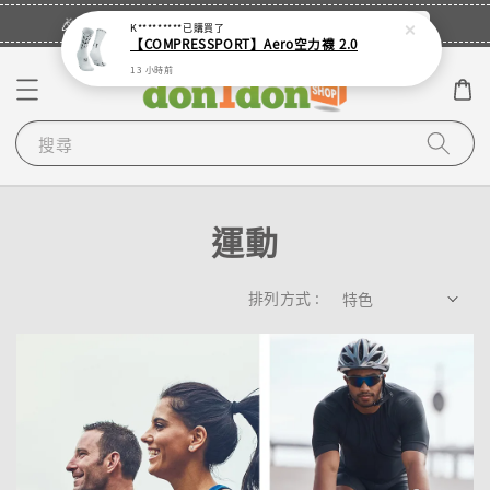
立即登入
🎉登入會員・領取您的專屬折扣券！
K*********
已購買了
【COMPRESSPORT】Aero空力襪 2.0
13 小時前
搜尋
運動
排列方式 :