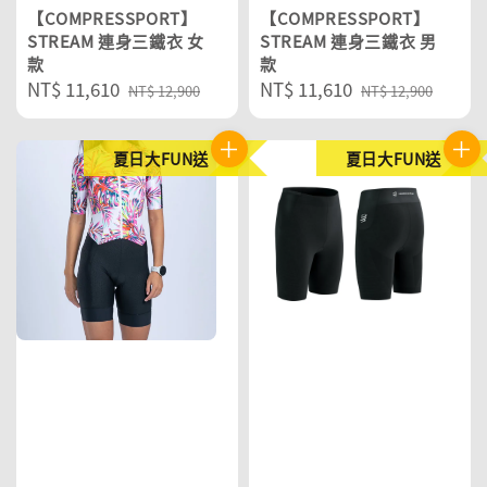
【COMPRESSPORT】
【COMPRESSPORT】
STREAM 連身三鐵衣 女
STREAM 連身三鐵衣 男
款
款
Sale
NT$ 11,610
Regular
Sale
NT$ 11,610
Regular
NT$ 12,900
NT$ 12,900
price
price
price
price
夏日大FUN送
夏日大FUN送