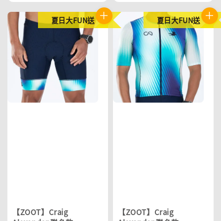
price
price
price
夏日大FUN送
夏日大FUN送
【ZOOT】Craig
【ZOOT】Craig