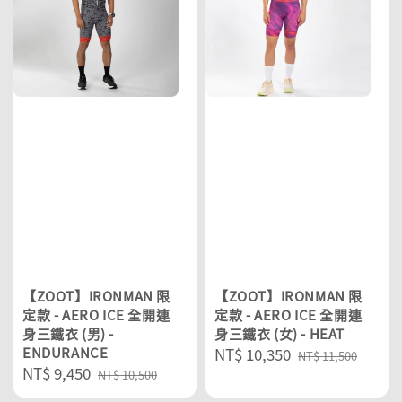
【ZOOT】IRONMAN 限
【ZOOT】IRONMAN 限
定款 - AERO ICE 全開連
定款 - AERO ICE 全開連
身三鐵衣 (男) -
身三鐵衣 (女) - HEAT
ENDURANCE
Sale
NT$ 10,350
Regular
NT$ 11,500
Sale
NT$ 9,450
Regular
price
price
NT$ 10,500
price
price