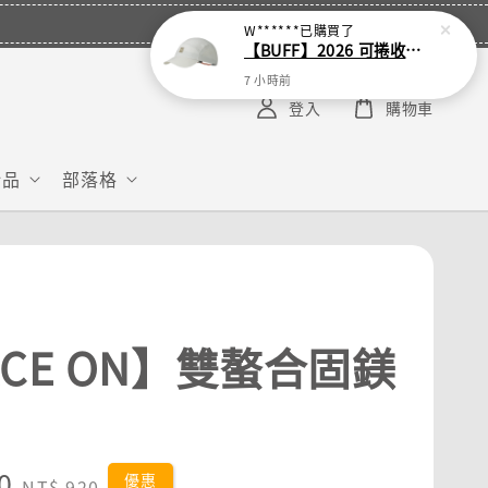
W******
已購買了
【BUFF】2026 可捲收跑帽
7 小時前
登入
購物車
給品
部落格
ACE ON】雙螯合固鎂
0
Regular
優惠
NT$ 920