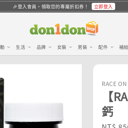
立即登入
🎉登入會員・領取您的專屬折扣券！
動
生活
品牌
女裝
男裝
配件
補
RACE ON
【R
鈣
Sale
NT$ 85