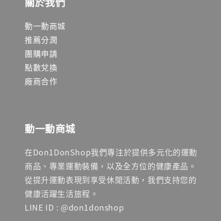
關於我們
動一動商城
推薦分潤
團購申請
點數兌換
廠商合作
動一動商城
在Don1DonShop我們專注於提供多元化的運動
商品、專業運動裝備，以及全方位的健康產品。
從提升運動表現到享受休閒活動，我們支持您的
健康活躍生活旅程。
LINE ID : @don1donshop