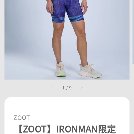
1
/
9
ZOOT
【ZOOT】IRONMAN限定