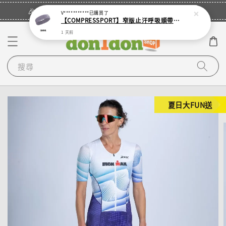
立即登入
🎉登入會員・領取您的專屬折扣券！
V***********
已購買了
【COMPRESSPORT】窄版止汗呼吸頭帶2.0_【零碼】
1 天前
搜尋
夏日大FUN送