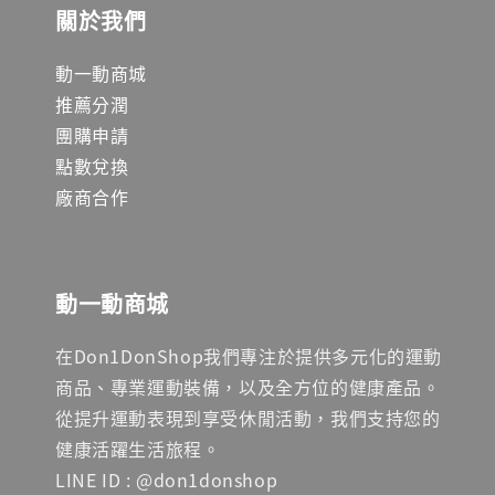
關於我們
動一動商城
推薦分潤
團購申請
點數兌換
廠商合作
動一動商城
在Don1DonShop我們專注於提供多元化的運動
商品、專業運動裝備，以及全方位的健康產品。
從提升運動表現到享受休閒活動，我們支持您的
健康活躍生活旅程。
LINE ID : @don1donshop