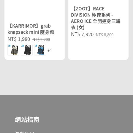
【ZOOT】RACE
DIVISION 極速系列 -
AERO ICE 全開連身三鐵
【KARRIMOR】grab
衣 (女)
knapsack mini 隨身包
Sale
NT$ 7,920
Regular
NT$ 8,800
Sale
NT$ 1,980
Regular
NT$ 2,200
price
price
price
price
+1
網站指南