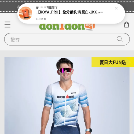
立即登入
🎉登入會員・領取您的專屬折扣券！
R******
已購買了
【ROYALPRO】全分離乳清蛋白-1KG -多口味任選｜可加購湯匙
8 小時前
搜尋
夏日大FUN送