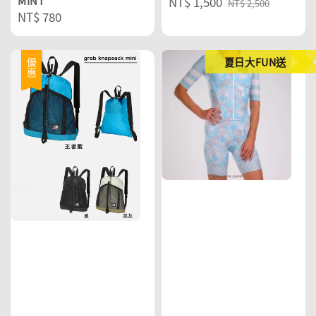
MINT
Sale
NT$ 1,500
Regular
NT$ 2,500
Regular
NT$ 780
price
price
price
夏日大FUN送
優惠