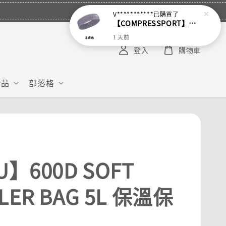
V***********
已購買了
【COMPRESSPORT】窄版止汗呼吸頭帶2.0_【零碼】
1 天前
登入
購物車
給品
部落格
U】600D SOFT
LER BAG 5L 保溫保