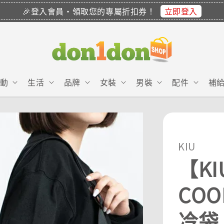
立即登入
🎉登入會員・領取您的專屬折扣券！
動
生活
品牌
女裝
男裝
配件
補
KIU
【KI
COO
冷袋