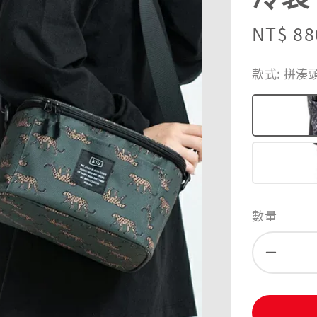
Regula
NT$ 88
price
款式
: 拼湊
數量