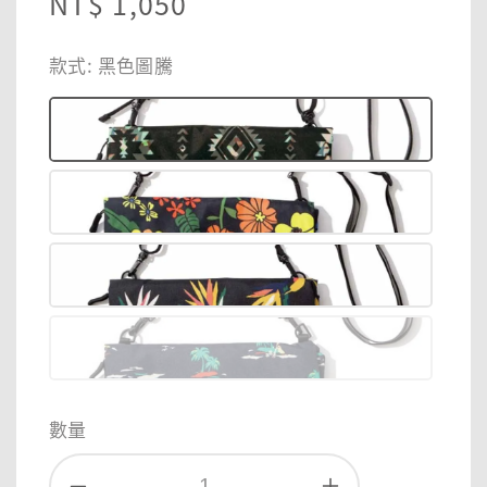
Regular
NT$ 1,050
price
款式
: 黑色圖騰
數量