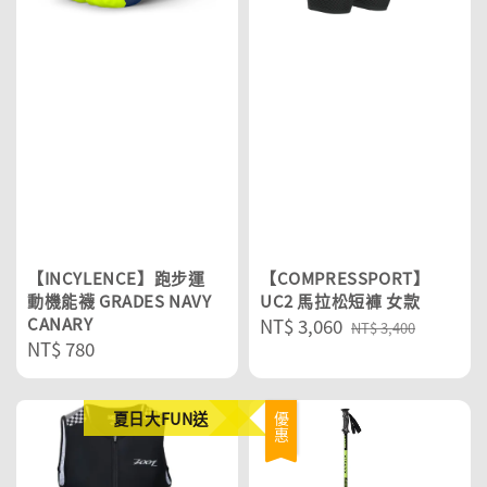
【INCYLENCE】跑步運
【COMPRESSPORT】
動機能襪 GRADES NAVY
UC2 馬拉松短褲 女款
CANARY
Sale
NT$ 3,060
Regular
NT$ 3,400
Regular
NT$ 780
price
price
price
夏日大FUN送
優惠