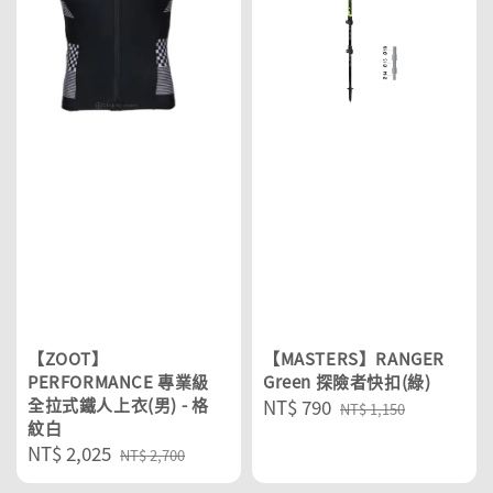
【ZOOT】
【MASTERS】RANGER
PERFORMANCE 專業級
Green 探險者快扣(綠)
全拉式鐵人上衣(男) - 格
Sale
NT$ 790
Regular
NT$ 1,150
紋白
price
price
Sale
NT$ 2,025
Regular
NT$ 2,700
price
price