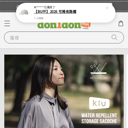
立即登入
🎉登入會員・領取您的專屬折扣券！
W******
已購買了
【BUFF】2026 可捲收跑帽
7 小時前
搜尋