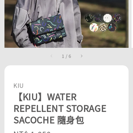
1
/
6
KIU
【KIU】WATER
REPELLENT STORAGE
SACOCHE 隨身包