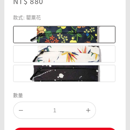
Regular
NT$ 880
price
款式
: 罌粟花
數量