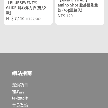
【BLUESEVENTY】
amino Shot 胺基酸能量
GLIDE 背心浮力衣(男/女
飲 (45g單包入)
款)
Regular
NT$ 120
Sale
NT$ 7,110
Regular
NT$ 7,900
price
price
price
網站指南
運動項目
補給品
運動配件
會員登錄