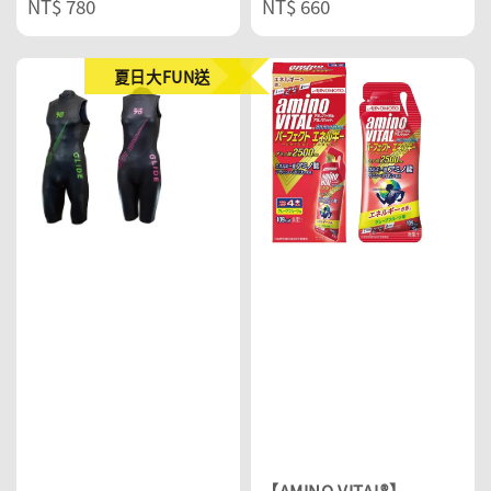
Regular
NT$ 780
Regular
NT$ 660
price
price
夏日大FUN送
【AMINO VITAL®】