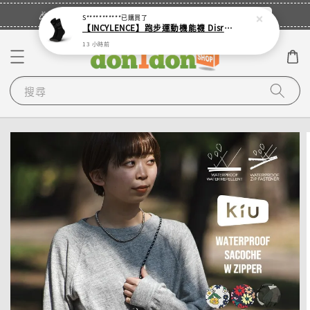
立即登入
🎉登入會員・領取您的專屬折扣券！
S***********
已購買了
【INCYLENCE】跑步運動機能襪 Disrupts Black
13 小時前
搜尋