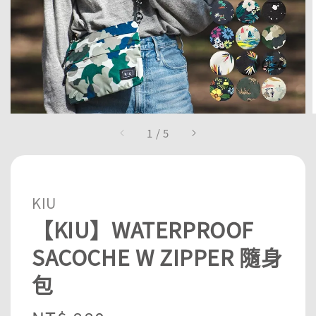
1
/
5
KIU
【KIU】WATERPROOF
SACOCHE W ZIPPER 隨身
包