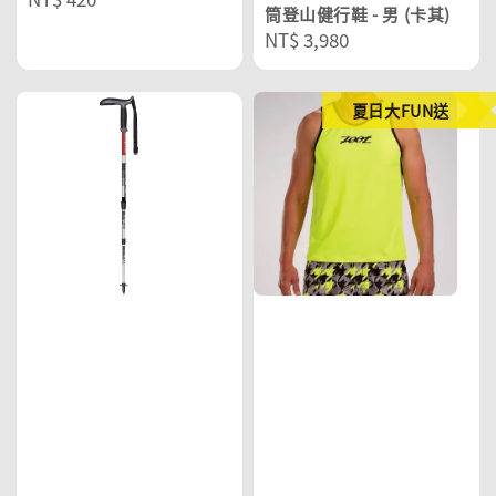
筒登山健行鞋 - 男 (卡其)
price
Regular
NT$ 3,980
price
夏日大FUN送