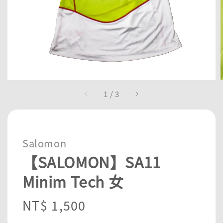
1
/
3
Salomon
【SALOMON】SA11
Minim Tech 女
Regular
NT$ 1,500