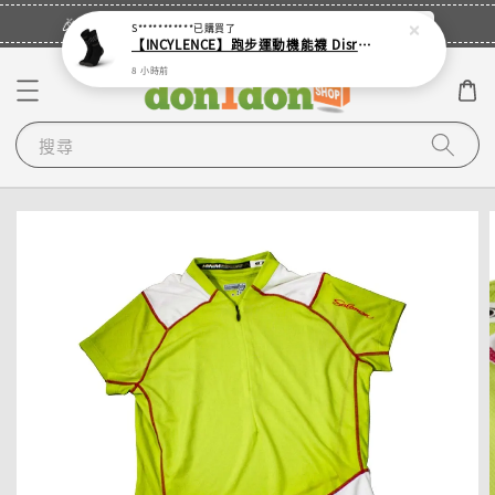
立即登入
🎉登入會員・領取您的專屬折扣券！
S***********
已購買了
【INCYLENCE】跑步運動機能襪 Disrupts Black
8 小時前
搜尋