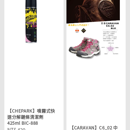
【CHEPARK】噴霧式快
速分解鏈條清潔劑
425ml BIC-888
【CARAVAN】C6_02 中
Regular
NT$ 420