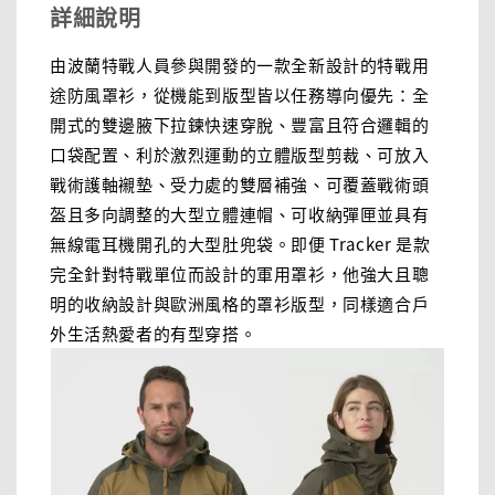
詳細說明
由波蘭特戰人員參與開發的一款全新設計的特戰用
途防風罩衫，從機能到版型皆以任務導向優先：全
開式的雙邊腋下拉鍊快速穿脫、豐富且符合邏輯的
口袋配置、利於激烈運動的立體版型剪裁、可放入
戰術護軸襯墊、受力處的雙層補強、可覆蓋戰術頭
盔且多向調整的大型立體連帽、可收納彈匣並具有
無線電耳機開孔的大型肚兜袋。即便 Tracker 是款
完全針對特戰單位而設計的軍用罩衫，他強大且聰
明的收納設計與歐洲風格的罩衫版型，同樣適合戶
外生活熱愛者的有型穿搭。