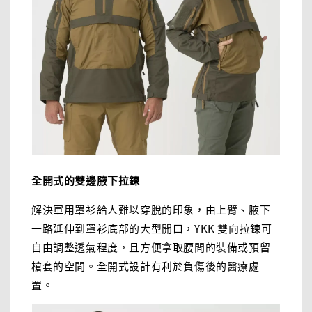
全開式的雙邊腋下拉鍊
解決軍用罩衫給人難以穿脫的印象，由上臂、腋下
一路延伸到罩衫底部的大型開口，YKK 雙向拉鍊可
自由調整透氣程度，且方便拿取腰間的裝備或預留
槍套的空間。全開式設計有利於負傷後的醫療處
置。