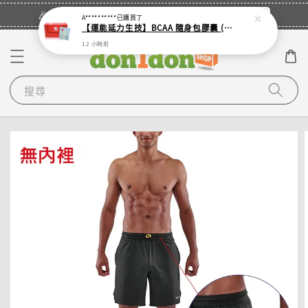
立即登入
🎉登入會員・領取您的專屬折扣券！
A**********
已購買了
【運能延力生技】BCAA 隨身包膠囊 (單入 - 4顆裝鋁袋)
12 小時前
搜尋