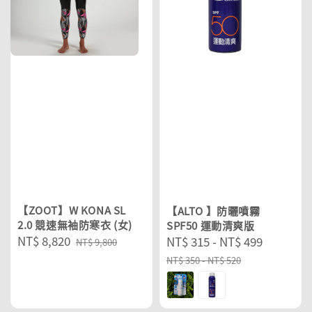
【ZOOT】W KONA SL
【ALTO 】防曬噴霧
2.0 競速無袖防寒衣 (女)
SPF50 運動清爽版
Sale
NT$ 8,820
Regular
Sale
NT$ 315
-
NT$ 499
Regular
NT$ 9,800
price
price
price
price
NT$ 350
-
NT$ 520