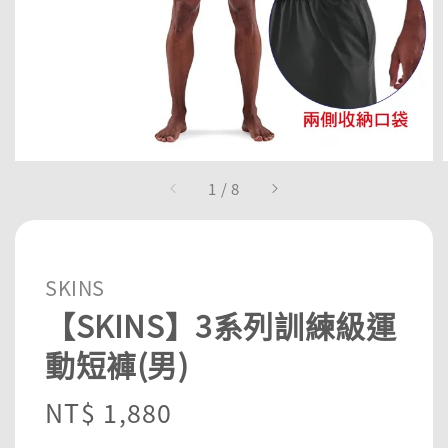
1
/
8
SKINS
【SKINS】3系列訓練級運
動短褲(男)
Regular
NT$ 1,880