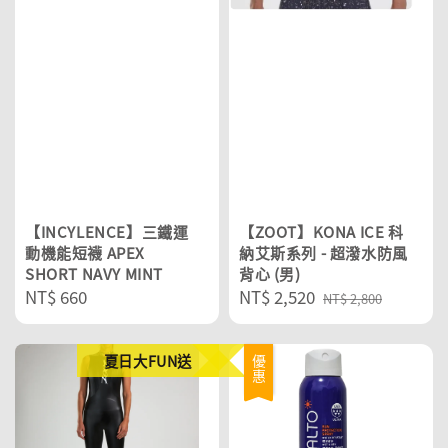
【INCYLENCE】三鐵運
【ZOOT】KONA ICE 科
動機能短襪 APEX
納艾斯系列 - 超潑水防風
SHORT NAVY MINT
背心 (男)
Regular
NT$ 660
Sale
NT$ 2,520
Regular
NT$ 2,800
price
price
price
夏日大FUN送
優惠