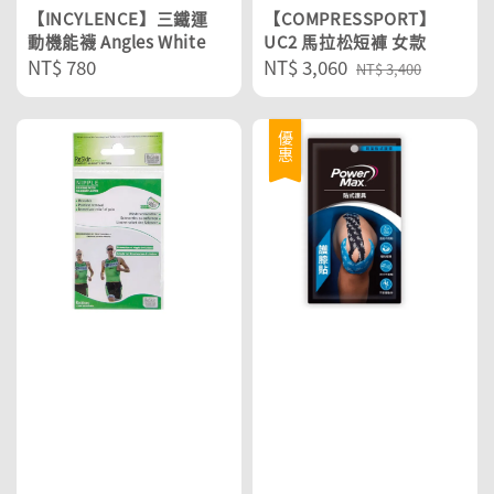
【INCYLENCE】三鐵運
【COMPRESSPORT】
動機能襪 Angles White
UC2 馬拉松短褲 女款
Regular
NT$ 780
Sale
NT$ 3,060
Regular
NT$ 3,400
price
price
price
優惠