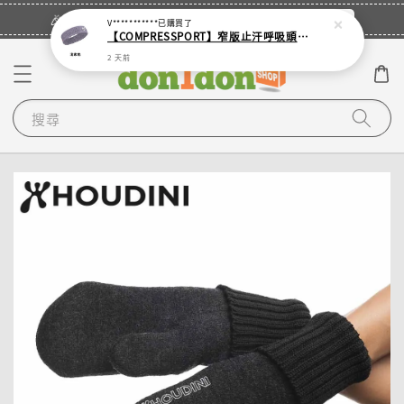
立即登入
🎉登入會員・領取您的專屬折扣券！
V***********
已購買了
【COMPRESSPORT】窄版止汗呼吸頭帶2.0_【零碼】
2 天前
搜尋