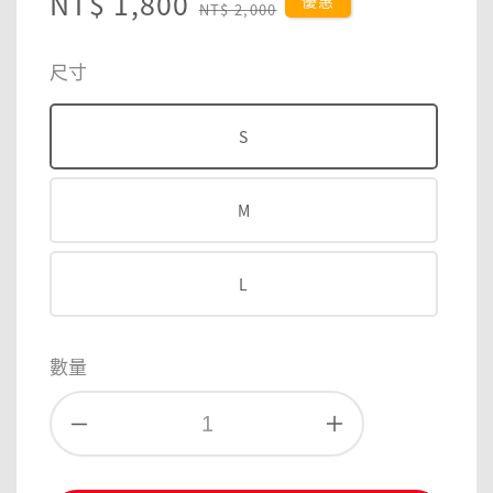
Sale
NT$ 1,800
Regular
優惠
NT$ 2,000
price
price
尺寸
S
M
L
數量