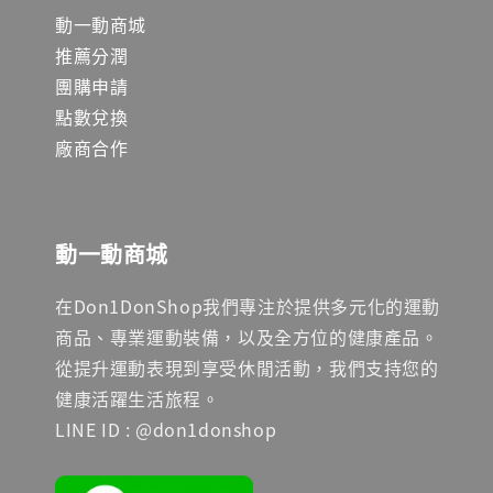
動一動商城
推薦分潤
團購申請
點數兌換
廠商合作
動一動商城
在Don1DonShop我們專注於提供多元化的運動
商品、專業運動裝備，以及全方位的健康產品。
從提升運動表現到享受休閒活動，我們支持您的
健康活躍生活旅程。
LINE ID : @don1donshop