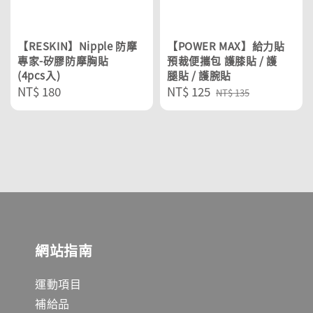
【RESKIN】Nipple 防摩
【POWER MAX】給力貼
專家-矽膠防摩胸貼
預裁便攜包 護膝貼 / 護
(4pcs入)
腿貼 / 護腕貼
Regular
NT$ 180
Sale
NT$ 125
Regular
NT$ 135
price
price
price
網站指南
運動項目
補給品