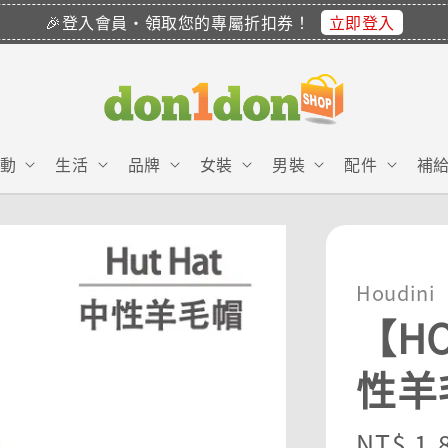
立即登入
🎉登入會員・領取您的專屬折扣券！
動
生活
品牌
女裝
男裝
配件
補
Houdini
【HO
性羊
Sale
NT$ 1,