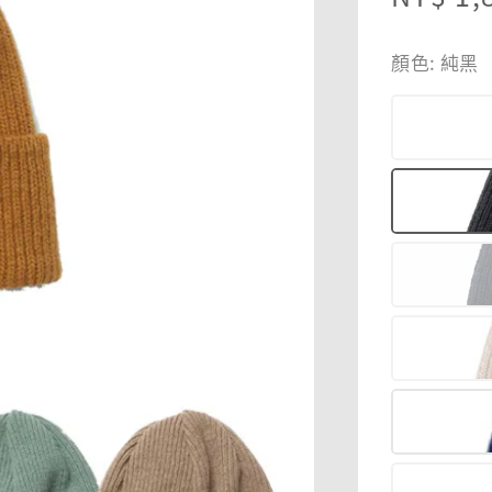
price
顏色
: 純黑