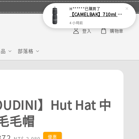
H******
已購買了
【CAMELBAK】710ml Podium 保冷噴射水瓶
4 小時前
登入
購物車
給品
部落格
UDINI】Hut Hat 中
毛毛帽
872
Regular
優惠
NT$ 2,080