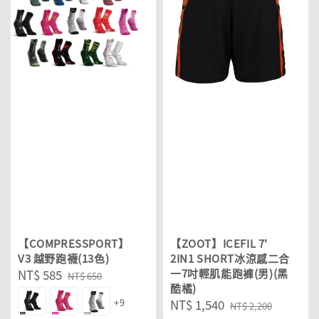
【COMPRESSPORT】
【ZOOT】ICEFIL 7'
V3 越野跑襪(13色)
2IN1 SHORT冰涼感二合
Sale
NT$ 585
Regular
一7吋輕肌能跑褲(男)(黑
NT$ 650
酷橘)
price
price
+9
Sale
NT$ 1,540
Regular
NT$ 2,200