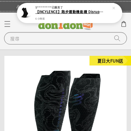
立即登入
🎉登入會員・領取您的專屬折扣券！
S***********
已購買了
【INCYLENCE】跑步運動機能襪 Disrupts Black
6 小時前
搜尋
夏日大FUN送