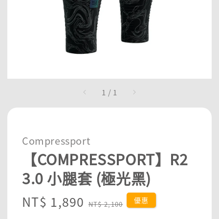
1
/
1
Compressport
【COMPRESSPORT】R2
3.0 小腿套 (極光黑)
Sale
NT$ 1,890
Regular
優惠
NT$ 2,100