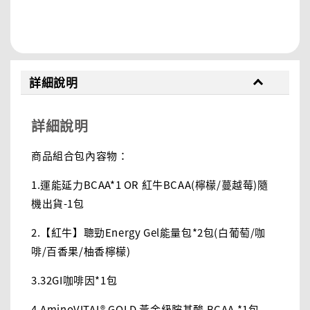
分享
詳細說明
詳細說明
商品組合包內容物：
1.運能延力BCAA*1 OR 紅牛BCAA(檸檬/蔓越莓)隨
機出貨-1包
2.【紅牛】聰勁Energy Gel能量包*2包(白葡萄/咖
啡/百香果/柚香檸檬)
3.32GI咖啡因*1包
4.AminoVITAL® GOLD 黃金級胺基酸 BCAA *1包