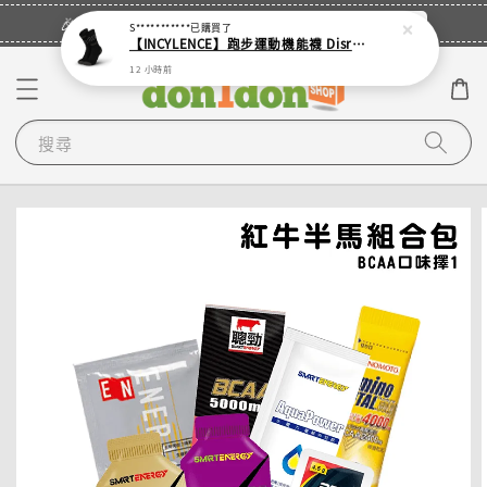
立即登入
🎉登入會員・領取您的專屬折扣券！
S***********
已購買了
【INCYLENCE】跑步運動機能襪 Disrupts Black
12 小時前
搜尋