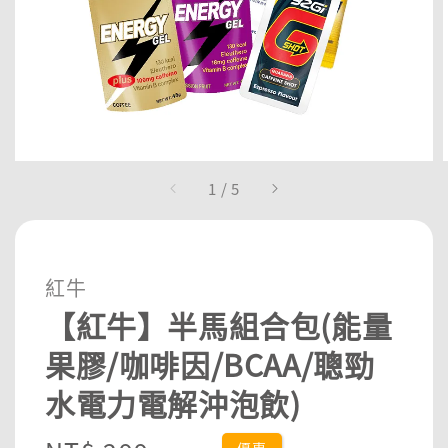
1
/
5
紅牛
【紅牛】半馬組合包(能量
果膠/咖啡因/BCAA/聰勁
水電力電解沖泡飲)