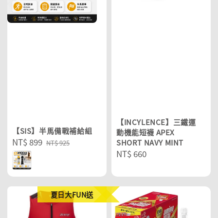
【INCYLENCE】三鐵運
【SIS】半馬備戰補給組
動機能短襪 APEX
Sale
NT$ 899
Regular
SHORT NAVY MINT
NT$ 925
Regular
NT$ 660
price
price
price
夏日大FUN送