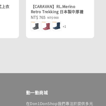
式上衣
【CARAVAN】RL.Merino
Retro Trekking 日本製中厚襪
Sale
NT$ 765
Regular
NT$ 900
price
price
+1
動一動商城
在Don1DonShop我們專注於提供多元