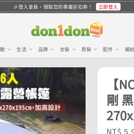
立即登入
🎉登入會員・領取您的專屬折扣券！
動
生活
品牌
女裝
男裝
配件
補
【NO
剛 
270
Regula
NT$ 5,