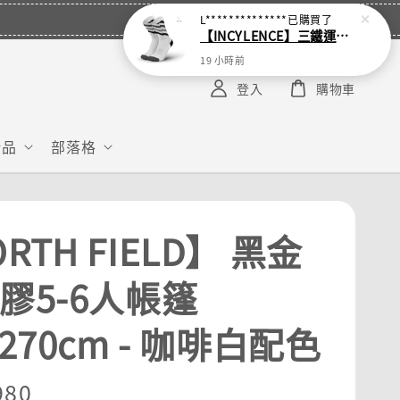
L**************
已購買了
【INCYLENCE】三鐵運動機能襪 Waves White
19 小時前
登入
購物車
給品
部落格
RTH FIELD】 黑金
黑膠5-6人帳篷
x270cm - 咖啡白配色
r
980