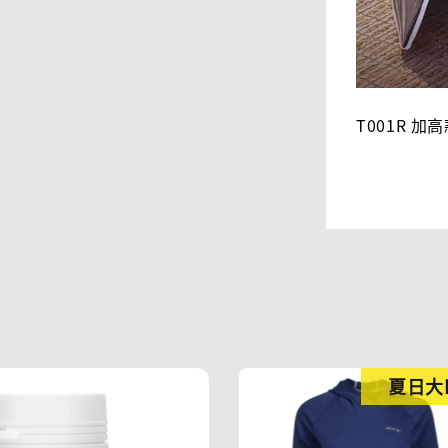
T001R 
夏日大