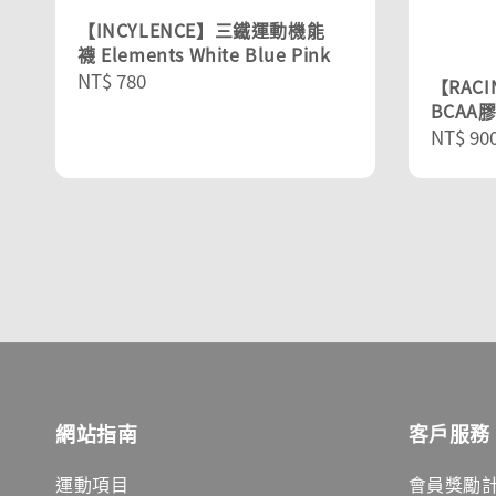
【INCYLENCE】三鐵運動機能
襪 Elements White Blue Pink
Regular
NT$ 780
【RAC
price
BCAA膠
Sale
NT$ 90
price
網站指南
客戶服務
運動項目
會員獎勵