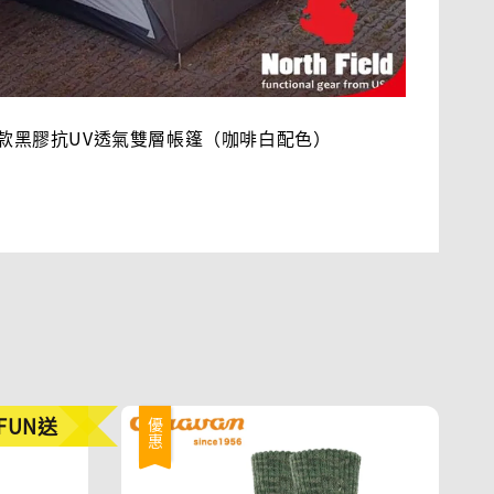
加高款黑膠抗UV透氣雙層帳篷（咖啡白配色）
FUN送
優惠