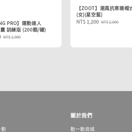
【ZOOT】潮風抗寒連帽
(女)(星空藍)
Sale
NT$ 1,200
Regular
NT$ 2,000
ING PRO】運動達人
price
price
囊 訓練版 (200顆/罐)
0
Regular
NT$ 1,000
price
關於我們
計劃
動一動商城