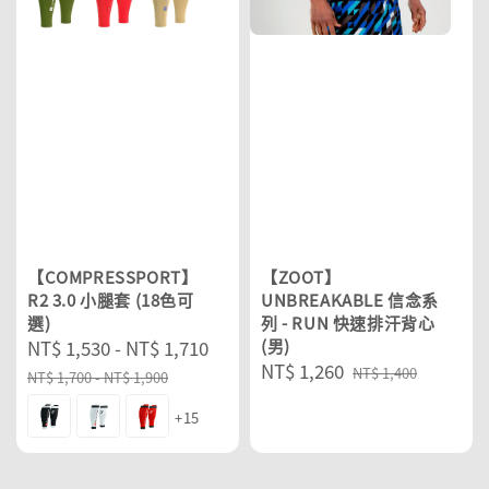
【COMPRESSPORT】
【ZOOT】
R2 3.0 小腿套 (18色可
UNBREAKABLE 信念系
選)
列 - RUN 快速排汗背心
Sale
NT$ 1,530
-
NT$ 1,710
Regular
(男)
Sale
NT$ 1,260
Regular
price
price
NT$ 1,400
NT$ 1,700
-
NT$ 1,900
price
price
+15