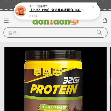
立即登入
🎉登入會員・領取您的專屬折扣券！
R******
已購買了
【ROYALPRO】全分離乳清蛋白-1KG -多口味任選｜可加購湯匙
3 小時前
搜尋