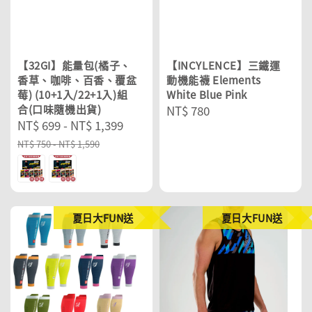
【32GI】能量包(橘子、
【INCYLENCE】三鐵運
香草、咖啡、百香、覆盆
動機能襪 Elements
莓) (10+1入/22+1入)組
White Blue Pink
合(口味隨機出貨)
Regular
NT$ 780
Sale
NT$ 699
-
NT$ 1,399
Regular
price
price
price
NT$ 750
-
NT$ 1,590
夏日大FUN送
夏日大FUN送