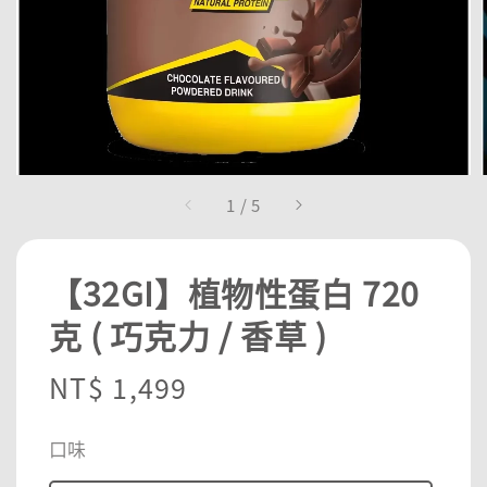
1
/
5
【32GI】植物性蛋白 720
克 ( 巧克力 / 香草 )
Regular
NT$ 1,499
price
口味