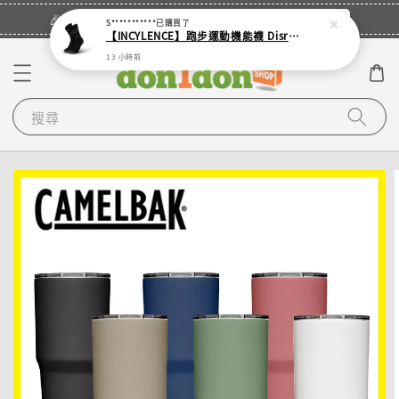
立即登入
🎉登入會員・領取您的專屬折扣券！
S***********
已購買了
【INCYLENCE】跑步運動機能襪 Disrupts Black
13 小時前
搜尋