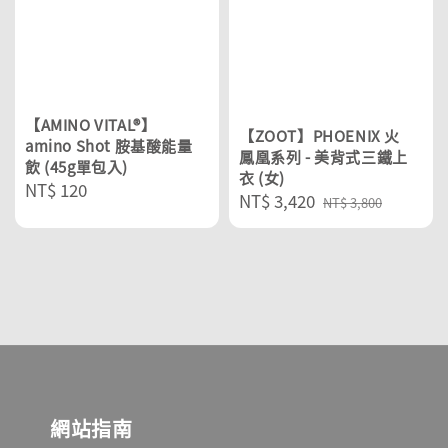
【AMINO VITAL®】
【ZOOT】PHOENIX 火
amino Shot 胺基酸能量
鳳凰系列 - 美背式三鐵上
飲 (45g單包入)
衣 (女)
Regular
NT$ 120
Sale
NT$ 3,420
Regular
NT$ 3,800
price
price
price
網站指南