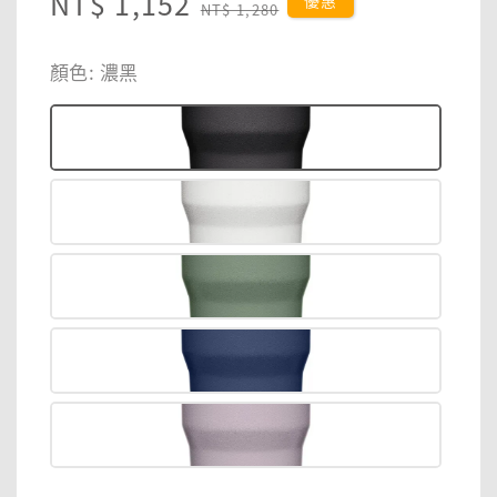
Sale
NT$ 1,152
Regular
優惠
NT$ 1,280
price
price
顏色
: 濃黑