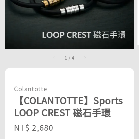
1
/
4
Colantotte
【COLANTOTTE】Sports
LOOP CREST 磁石手環
Regular
NT$ 2,680
price