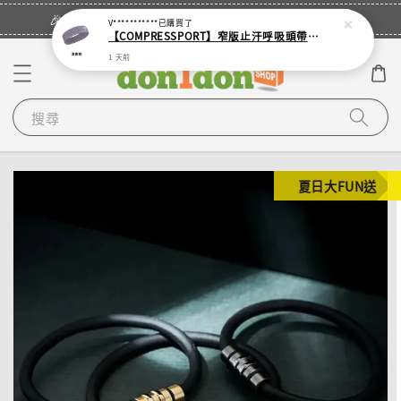
立即登入
🎉登入會員・領取您的專屬折扣券！
V***********
已購買了
【COMPRESSPORT】窄版止汗呼吸頭帶2.0_【零碼】
1 天前
搜尋
夏日大FUN送