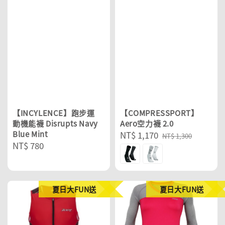
【INCYLENCE】跑步運
【COMPRESSPORT】
動機能襪 Disrupts Navy
Aero空力襪 2.0
Blue Mint
Sale
NT$ 1,170
Regular
NT$ 1,300
Regular
NT$ 780
price
price
price
夏日大FUN送
夏日大FUN送