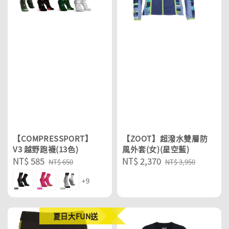
【COMPRESSPORT】
【ZOOT】超潑水雙層防
V3 越野跑襪(13色)
風外套(女)(星空藍)
Sale
NT$ 585
Regular
Sale
NT$ 2,370
Regular
NT$ 650
NT$ 3,950
price
price
price
price
+9
夏日大FUN送