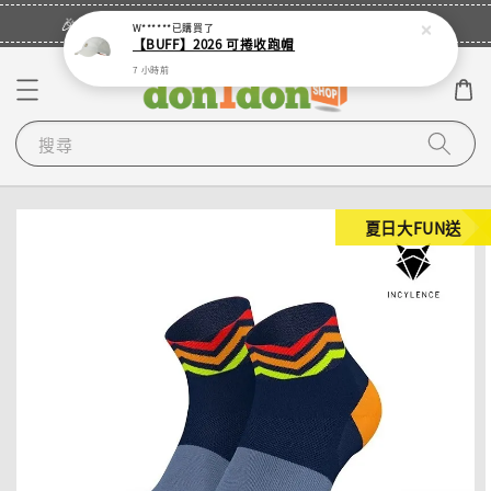
立即登入
🎉登入會員・領取您的專屬折扣券！
W******
已購買了
【BUFF】2026 可捲收跑帽
7 小時前
搜尋
夏日大FUN送