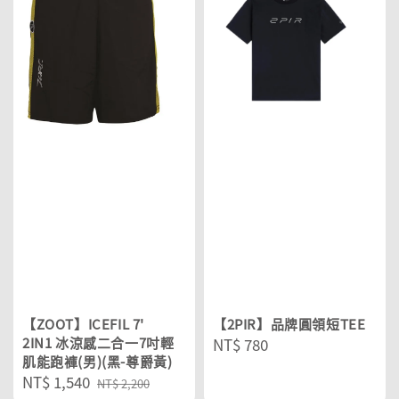
【ZOOT】ICEFIL 7'
【2PIR】品牌圓領短TEE
2IN1 冰涼感二合一7吋輕
Regular
NT$ 780
肌能跑褲(男)(黑-尊爵黃)
price
Sale
NT$ 1,540
Regular
NT$ 2,200