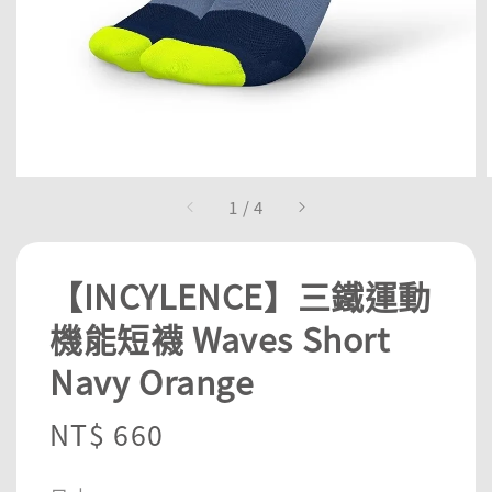
1
/
4
【INCYLENCE】三鐵運動
機能短襪 Waves Short
Navy Orange
Regular
NT$ 660
price