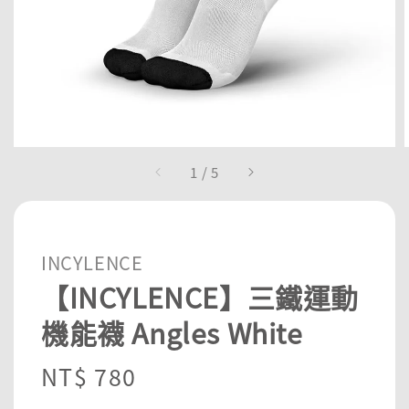
1
/
5
INCYLENCE
【INCYLENCE】三鐵運動
機能襪 Angles White
Regular
NT$ 780