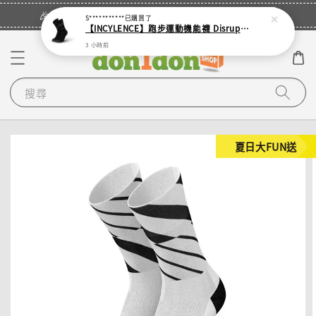
立即登入
🎉登入會員・領取您的專屬折扣券！
S***********
已購買了
【INCYLENCE】跑步運動機能襪 Disrupts Black
3 小時前
搜尋
夏日大FUN送