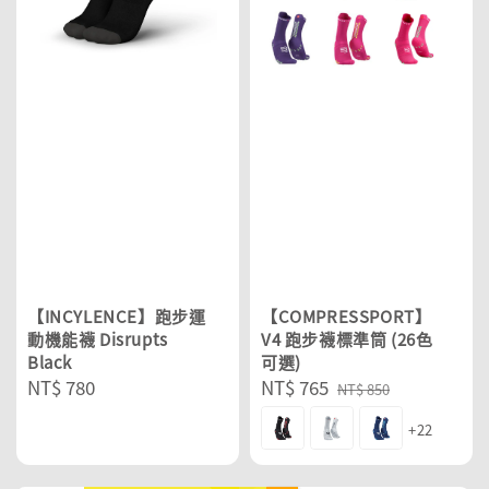
【INCYLENCE】跑步運
【COMPRESSPORT】
動機能襪 Disrupts
V4 跑步襪標準筒 (26色
Black
可選)
Regular
NT$ 780
Sale
NT$ 765
Regular
NT$ 850
price
price
price
+22