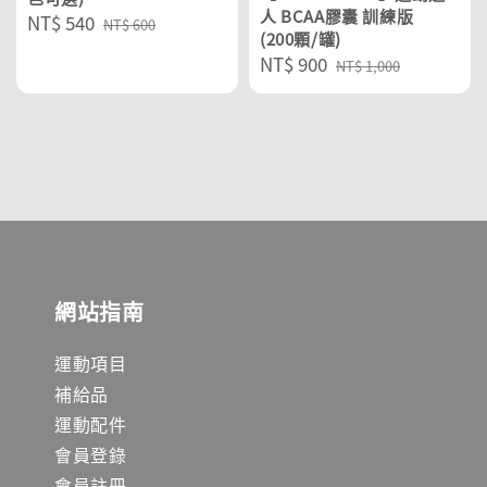
人 BCAA膠囊 訓練版
Sale
NT$ 540
Regular
NT$ 600
(200顆/罐)
price
price
Sale
NT$ 900
Regular
NT$ 1,000
price
price
網站指南
運動項目
補給品
運動配件
會員登錄
會員註冊