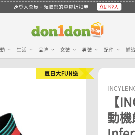
立即登入
🎉登入會員・領取您的專屬折扣券！
動
生活
品牌
女裝
男裝
配件
補
夏日大FUN送
INCYLEN
【IN
動機能
Infe