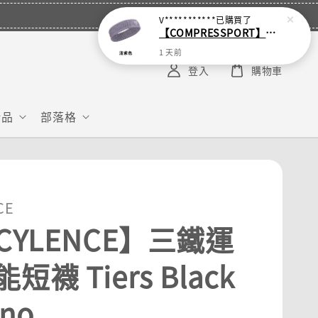
V***********
已購買了
【COMPRESSPORT】窄版止汗呼吸頭帶2.0_【零碼】
1 天前
登入
購物車
給品
部落格
CE
CYLENCE】三鐵運
短襪 Tiers Black
rno