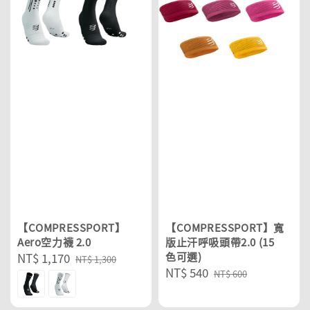
【COMPRESSPORT】
【COMPRESSPORT】寬
Aero空力襪 2.0
版止汗呼吸頭帶2.0 (15
Sale
NT$ 1,170
Regular
色可選)
NT$ 1,300
Sale
NT$ 540
Regular
price
price
NT$ 600
price
price