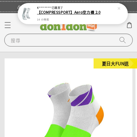
立即登入
🎉登入會員・領取您的專屬折扣券！
K*********
已購買了
【COMPRESSPORT】Aero空力襪 2.0
14 小時前
搜尋
夏日大FUN送