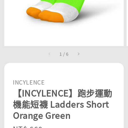
1
/
6
INCYLENCE
【INCYLENCE】跑步運動
機能短襪 Ladders Short
Orange Green