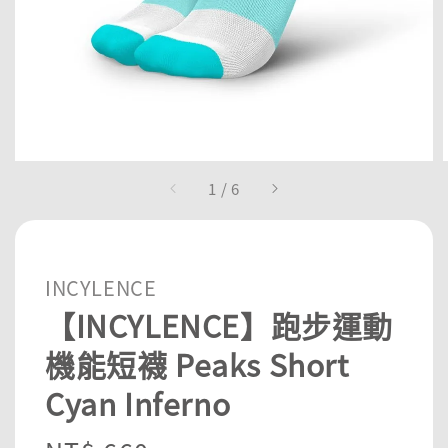
1
/
6
INCYLENCE
【INCYLENCE】跑步運動
機能短襪 Peaks Short
Cyan Inferno