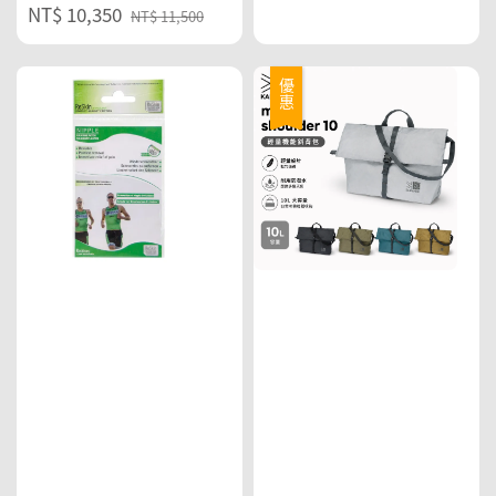
Sale
NT$ 10,350
Regular
NT$ 11,500
price
price
優惠