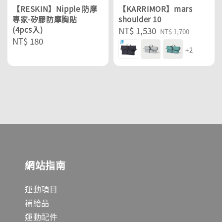
【RESKIN】Nipple 防摩
【KARRIMOR】mars
專家-矽膠防摩胸貼
shoulder 10
(4pcs入)
Sale
NT$ 1,530
Regular
NT$ 1,700
Regular
NT$ 180
price
price
+2
price
網站指南
運動項目
補給品
運動配件