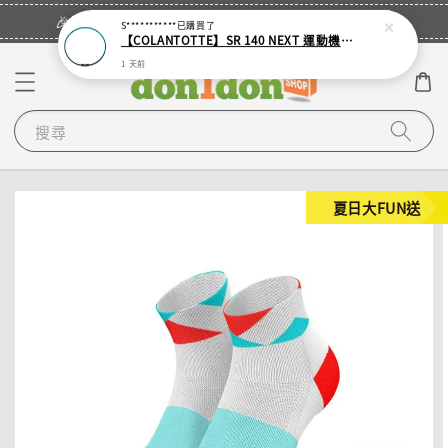
立即登入
🎉登入會員・領取您的專屬折扣券！
S***********
已購買了
【COLANTOTTE】SR 140 NEXT 運動機能磁石項圈
1 天前
搜尋
夏日大FUN送