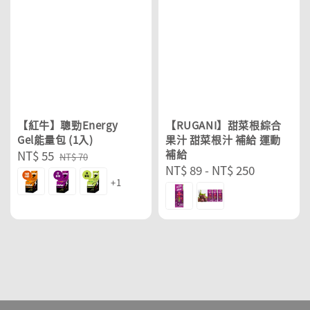
【紅牛】聰勁Energy
【RUGANI】甜菜根綜合
Gel能量包 (1入)
果汁 甜菜根汁 補給 運動
Sale
NT$ 55
Regular
補給
NT$ 70
Regular
NT$ 89
-
NT$ 250
price
price
+1
price