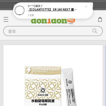
立即登入
🎉登入會員・領取您的專屬折扣券！
S****
已購買了
【COLANTOTTE】SR 140 NEXT 運動機能磁石項圈
1 天前
搜尋