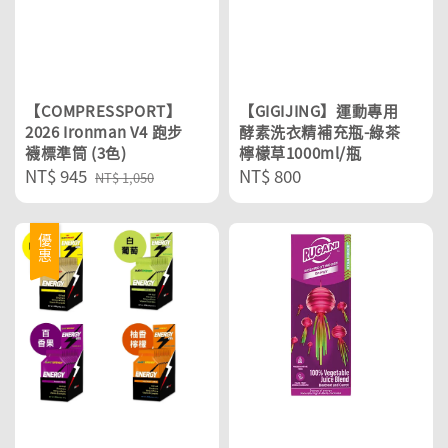
【COMPRESSPORT】
【GIGIJING】運動專用
2026 Ironman V4 跑步
酵素洗衣精補充瓶-綠茶
襪標準筒 (3色)
檸檬草1000ml/瓶
Sale
NT$ 945
Regular
Regular
NT$ 800
NT$ 1,050
price
price
price
優惠