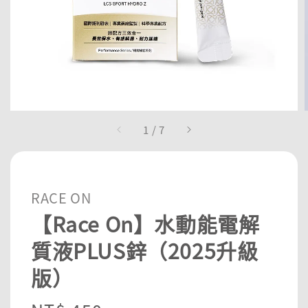
1
/
7
RACE ON
【Race On】水動能電解
質液PLUS鋅（2025升級
版）