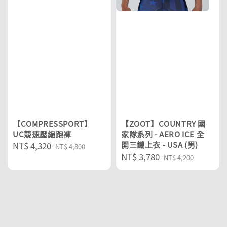
【COMPRESSPORT】
【ZOOT】COUNTRY 國
UC競速壓縮跑褲
家隊系列 - AERO ICE 全
Sale
NT$ 4,320
Regular
開三鐵上衣 - USA (男)
NT$ 4,800
Sale
NT$ 3,780
Regular
price
price
NT$ 4,200
price
price