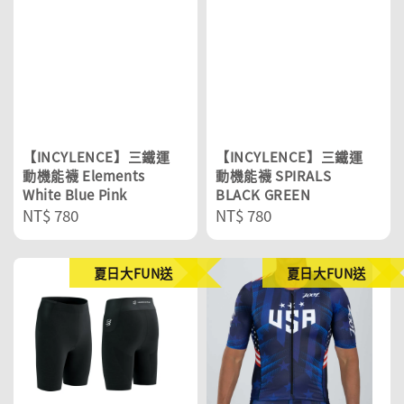
【INCYLENCE】三鐵運
【INCYLENCE】三鐵運
動機能襪 Elements
動機能襪 SPIRALS
White Blue Pink
BLACK GREEN
Regular
NT$ 780
Regular
NT$ 780
price
price
夏日大FUN送
夏日大FUN送