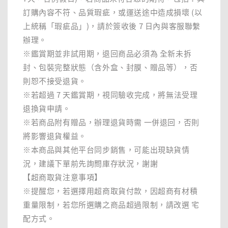
訂購內容不符、品質瑕疵，或運送途中造成損壞 (以
上統稱「瑕疵品」)，請於簽收後 7 日內與客服聯繫
辦理。
※鑑賞期並非試用期，退回商品必須為 全新未拆
封、包裝完整狀態（含外盒、封膜、贈品等），否
則恕不接受退貨。
※若超過 7 天鑑賞期，視同驗收完成，將無法受理
退換貨申請。
※若商品附有贈品，辦理退貨時需 一併退回，否則
將影響退貨權益。
※本商品與其他平台同步銷售，可能出現缺貨情
況，建議下單前先詢問庫存狀況，謝謝
【超商取貨注意事項】
※提醒您，若選擇用超商取貨付款，因超商有材積
重量限制，若您所選購之商品超過限制，請改選 宅
配方式。