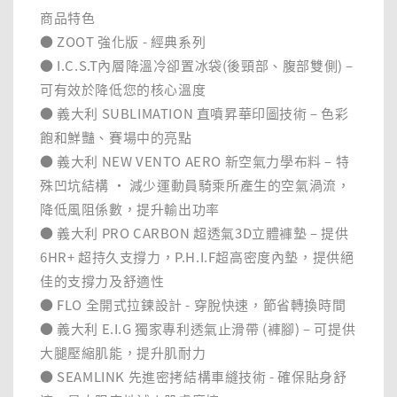
商品特色
● ZOOT 強化版 - 經典系列
● I.C.S.T內層降溫冷卻置冰袋(後頸部、腹部雙側) –
可有效於降低您的核心溫度
● 義大利 SUBLIMATION 直噴昇華印圖技術 – 色彩
飽和鮮豔、賽場中的亮點
● 義大利 NEW VENTO AERO 新空氣力學布料 – 特
殊凹坑結構 ‧ 減少運動員騎乘所產生的空氣渦流，
降低風阻係數，提升輸出功率
● 義大利 PRO CARBON 超透氣3D立體褲墊 – 提供
6HR+ 超持久支撐力，P.H.I.F超高密度內墊，提供絕
佳的支撐力及舒適性
● FLO 全開式拉鍊設計 - 穿脫快速，節省轉換時間
● 義大利 E.I.G 獨家專利透氣止滑帶 (褲腳) – 可提供
大腿壓縮肌能，提升肌耐力
● SEAMLINK 先進密拷結構車縫技術 - 確保貼身舒