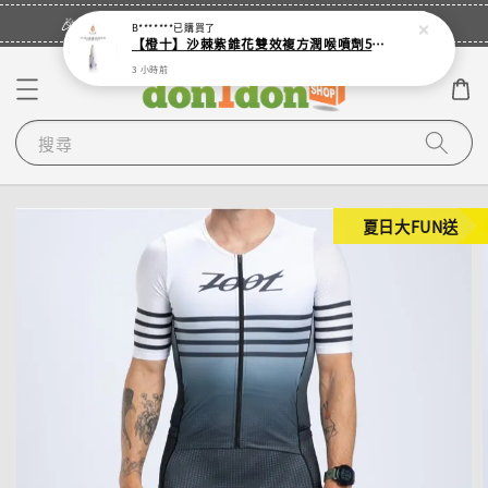
立即登入
🎉登入會員・領取您的專屬折扣券！
B*******
已購買了
【橙十】沙棘紫錐花雙效複方潤喉噴劑50ml 涼感加強版 新配方
3 小時前
搜尋
夏日大FUN送