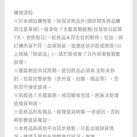
購物須知
※於本網站購物者，除指定商品外(請詳閱各商品購
買注意事項)，皆享有 7 天鑑賞期服務(自簽收日起算
7天，含例假日)，若商品未符合您的期待，包括：與
訂購內容不符、品質瑕疵，或運送途中造成損壞 (以
上統稱「瑕疵品」)，請於簽收後 7 日內與客服聯繫
辦理。
※鑑賞期並非試用期，退回商品必須為 全新未拆
封、包裝完整狀態（含外盒、封膜、贈品等），否
則恕不接受退貨。
※若超過 7 天鑑賞期，視同驗收完成，將無法受理
退換貨申請。
※若商品附有贈品，辦理退貨時需 一併退回，否則
將影響退貨權益。
※本商品與其他平台同步銷售，可能出現缺貨情
況，建議下單前先詢問庫存狀況，謝謝