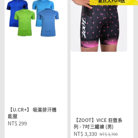
夏日大FUN送
【U.CR+】 吸濕排汗機
能服
【ZOOT】VICE 狂傲系
Regular
NT$ 299
列 - 7吋三鐵褲 (男)
price
Sale
NT$ 3,330
Regular
NT$ 3,700