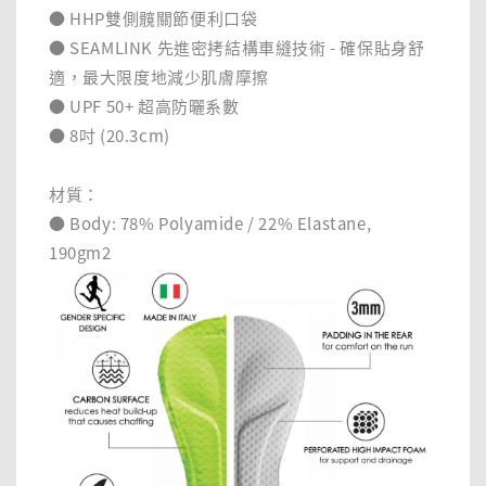
● HHP雙側髖關節便利口袋
● SEAMLINK 先進密拷結構車縫技術 - 確保貼身舒
適，最大限度地減少肌膚摩擦
● UPF 50+ 超高防曬系數
● 8吋 (20.3cm)
材質：
● Body: 78% Polyamide / 22% Elastane,
190gm2