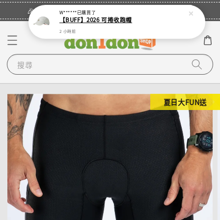
立即登入
🎉登入會員・領取您的專屬折扣券！
W******
已購買了
【BUFF】2026 可捲收跑帽
2 小時前
搜尋
夏日大FUN送