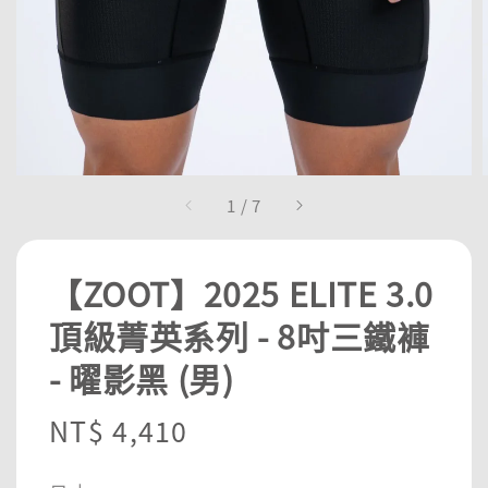
1
/
7
【ZOOT】2025 ELITE 3.0
頂級菁英系列 - 8吋三鐵褲
- 曜影黑 (男)
Regular
NT$ 4,410
price