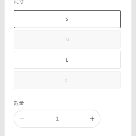
尺寸
S
M
L
XL
數量