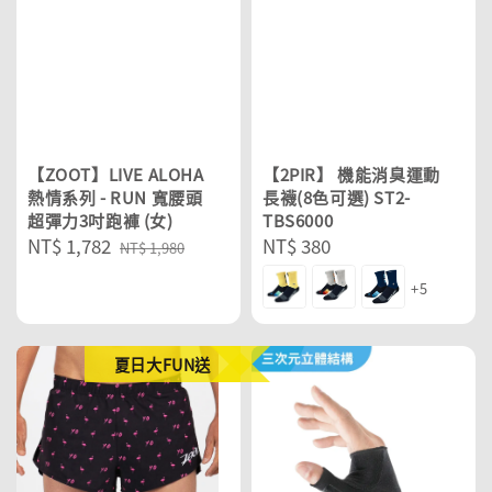
【ZOOT】LIVE ALOHA
【2PIR】 機能消臭運動
熱情系列 - RUN 寬腰頭
長襪(8色可選) ST2-
超彈力3吋跑褲 (女)
TBS6000
Sale
NT$ 1,782
Regular
Regular
NT$ 380
NT$ 1,980
price
price
price
+5
夏日大FUN送