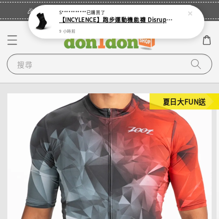
立即登入
🎉登入會員・領取您的專屬折扣券！
S***********
已購買了
【INCYLENCE】跑步運動機能襪 Disrupts Black
9 小時前
搜尋
夏日大FUN送