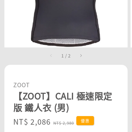
1
/
2
ZOOT
【ZOOT】CALI 極速限定
版 鐵人衣 (男)
Sale
NT$ 2,086
Regular
優惠
NT$ 2,980