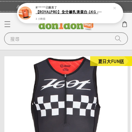
立即登入
🎉登入會員・領取您的專屬折扣券！
R******
已購買了
【ROYALPRO】全分離乳清蛋白-1KG -多口味任選｜可加購湯匙
3 小時前
搜尋
夏日大FUN送