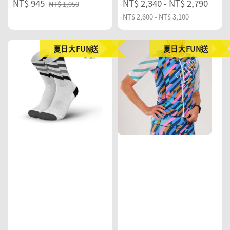
Sale
NT$ 945
Regular
Sale
NT$ 2,340
-
NT$ 2,790
Reg
NT$ 1,050
price
price
price
pric
NT$ 2,600
-
NT$ 3,100
夏日大FUN送
夏日大FUN送