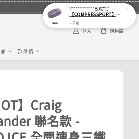
V***********
已購買了
【COMPRESSPORT】窄版止汗呼吸頭帶2.0_【零碼】
2 天前
登入
購物車
給品
部落格
OT】Craig
xander 聯名款 -
O ICE 全開連身三鐵