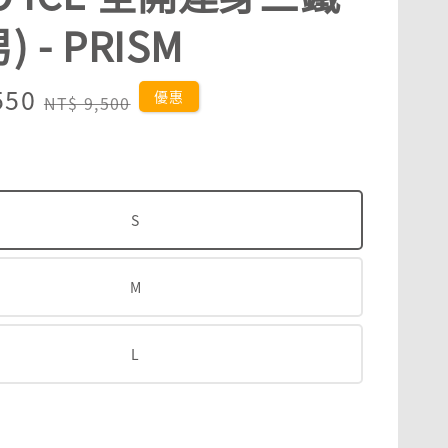
) - PRISM
550
Regular
優惠
NT$ 9,500
price
S
M
L