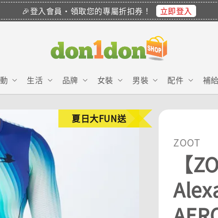
立即登入
🎉登入會員・領取您的專屬折扣券！
動
生活
品牌
女裝
男裝
配件
補
夏日大FUN送
ZOOT
【ZO
Ale
AER