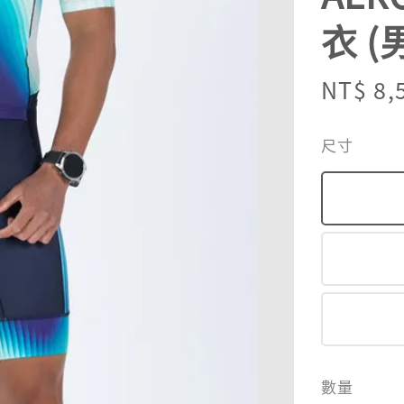
衣 (男
Sale
NT$ 8,
price
尺寸
數量