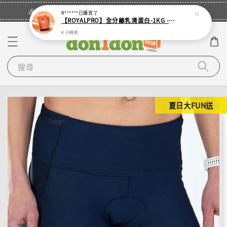
立即登入
🎉登入會員・領取您的專屬折扣券！
R******
已購買了
【ROYALPRO】全分離乳清蛋白-1KG -多口味任選｜可加購湯匙
4 小時前
搜尋
夏日大FUN送