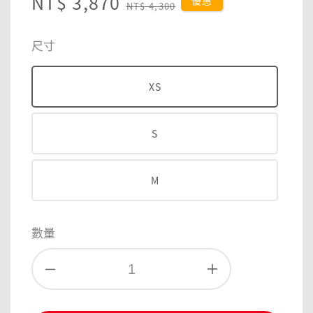
Sale
NT$ 3,870
Regular
優惠
NT$ 4,300
price
price
尺寸
XS
S
M
數量