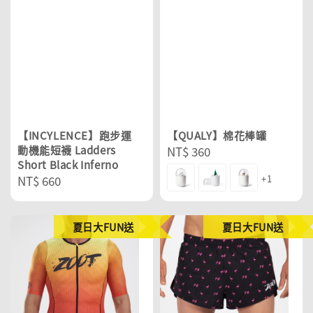
【INCYLENCE】跑步運
【QUALY】棉花棒罐
動機能短襪 Ladders
Regular
NT$ 360
Short Black Inferno
price
Regular
NT$ 660
+1
price
夏日大FUN送
夏日大FUN送