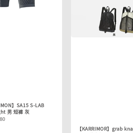
MON】SA15 S-LAB
ght 男 短褲 灰
r
80
【KARRIMOR】grab kna