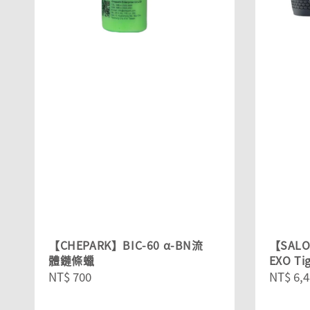
【CHEPARK】BIC-60 α-BN流
【SALO
體鏈條蠟
EXO Ti
Regular
NT$ 700
Regula
NT$ 6,4
price
price