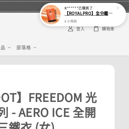
R******
已購買了
【ROYALPRO】全分離乳清蛋白-1KG -多口味任選｜可加購湯匙
8 小時前
登入
購物車
給品
部落格
OT】FREEDOM 光
 - AERO ICE 全開
三鐵衣 (女)