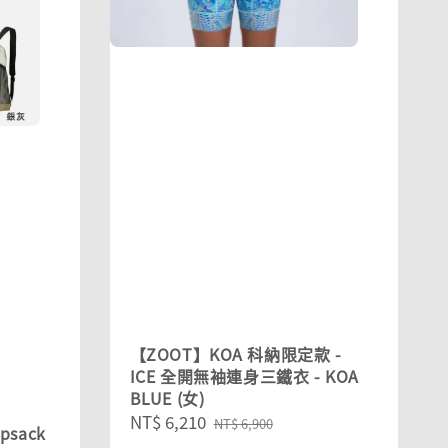
【ZOOT】KOA 科納限定款 -
ICE 全開無袖連身三鐵衣 - KOA
BLUE (女)
Sale
NT$ 6,210
Regular
NT$ 6,900
psack
price
price