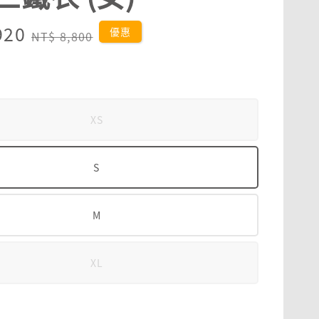
920
Regular
優惠
NT$ 8,800
price
XS
S
M
XL