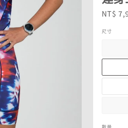
Sale
NT$ 7,
price
尺寸
數量