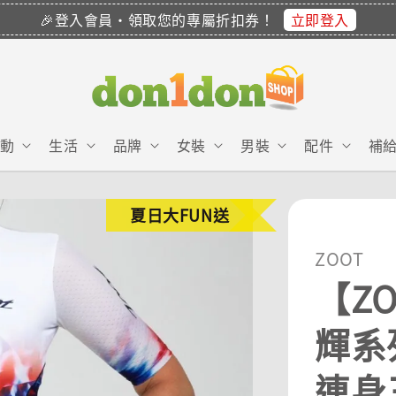
立即登入
🎉登入會員・領取您的專屬折扣券！
動
生活
品牌
女裝
男裝
配件
補
夏日大FUN送
ZOOT
【ZO
輝系列
連身