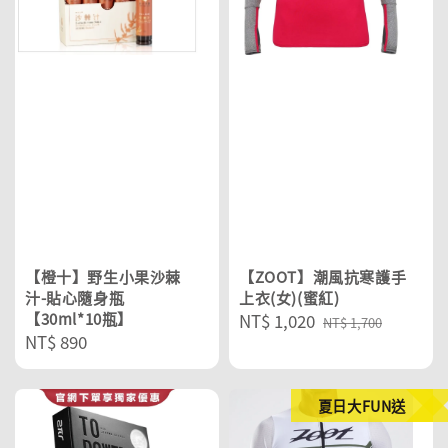
【橙十】野生小果沙棘
【ZOOT】潮風抗寒護手
汁-貼心隨身瓶
上衣(女)(蜜紅)
【30ml*10瓶】
Sale
NT$ 1,020
Regular
NT$ 1,700
Regular
NT$ 890
price
price
price
夏日大FUN送