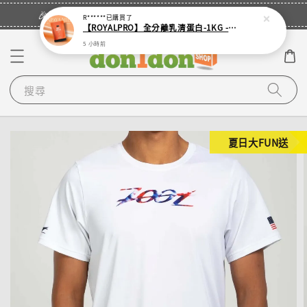
立即登入
🎉登入會員・領取您的專屬折扣券！
R******
已購買了
【ROYALPRO】全分離乳清蛋白-1KG -多口味任選｜可加購湯匙
5 小時前
搜尋
夏日大FUN送