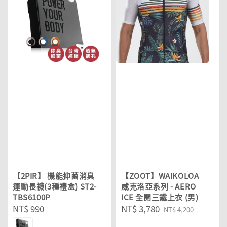
【2PIR】 機能抑菌消臭
【ZOOT】WAIKOLOA
運動長襪(3種禮盒) ST2-
威克洛亞系列 - AERO
TBS6100P
ICE 全開三鐵上衣 (男)
Regular
NT$ 990
Sale
NT$ 3,780
Regular
NT$ 4,200
price
price
price