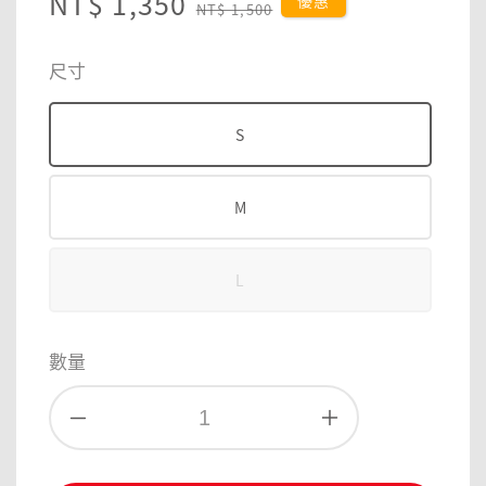
Sale
NT$ 1,350
Regular
優惠
NT$ 1,500
price
price
尺寸
S
M
L
數量