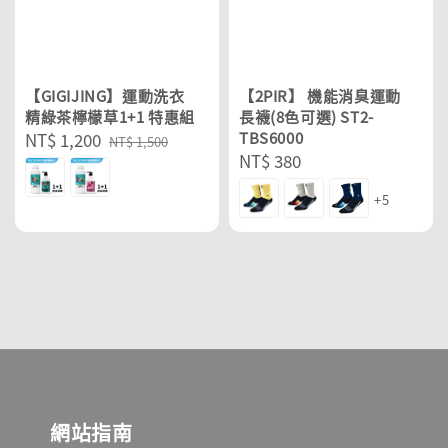
【GIGIJING】運動洗衣
【2PIR】 機能消臭運動
精綠茶檸檬草1+1 特惠組
長襪(8色可選) ST2-
Sale
NT$ 1,200
Regular
TBS6000
NT$ 1,500
Regular
NT$ 380
price
price
price
+5
網站指南