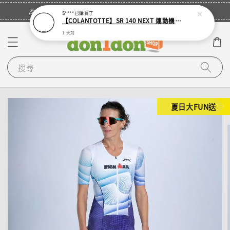
立即登入
🎉登入會員・領取您的專屬折扣券！
S****
已購買了
【COLANTOTTE】SR 140 NEXT 運動機能磁石項圈
1 天前
搜尋
夏日大FUN送