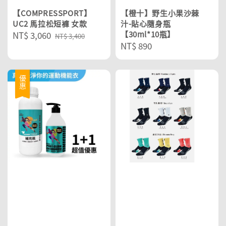
【COMPRESSPORT】
【橙十】野生小果沙棘
UC2 馬拉松短褲 女款
汁-貼心隨身瓶
Sale
NT$ 3,060
Regular
【30ml*10瓶】
NT$ 3,400
Regular
NT$ 890
price
price
price
優惠