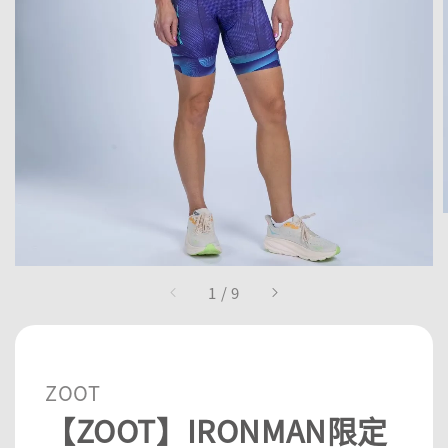
1
/
9
ZOOT
【ZOOT】IRONMAN限定