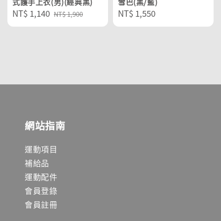
式護手上衣(男)(經典黑)
雪巴(黑/藍)
Sale
NT$ 1,140
Regular
Regular
NT$ 1,550
NT$ 1,900
price
price
price
網站指南
運動項目
補給品
運動配件
會員登錄
會員註冊