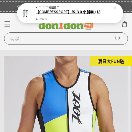
立即登入
🎉登入會員・領取您的專屬折扣券！
K********
已購買了
【COMPRESSPORT】R2 3.0 小腿套 (18色可選)
13 小時前
搜尋
夏日大FUN送