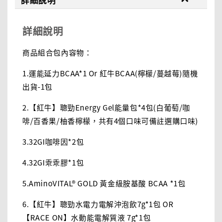
詳細說明
商品組合包內容物：
1.運能延力BCAA*1 Or 紅牛BCAA(檸檬/蔓越莓)隨機
出貨-1包
2.【紅牛】聰勁Energy Gel能量包*4包(白葡萄/咖
啡/百香果/柚香檸檬，共有4個口味可備註選購口味)
3.32GI咖啡因*2包
4.32GI乖乖膠*1包
5.AminoVITAL® GOLD 黃金級胺基酸 BCAA *1包
6.【紅牛】聰勁水電力電解沖泡飲7g*1包 OR
【RACE ON】水動能電解質液 7g*1包