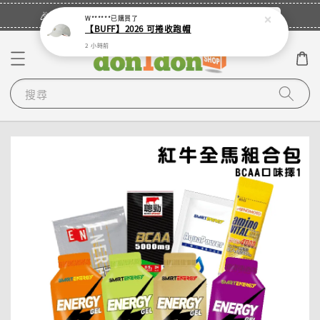
立即登入
🎉登入會員・領取您的專屬折扣券！
W******
已購買了
【BUFF】2026 可捲收跑帽
2 小時前
搜尋