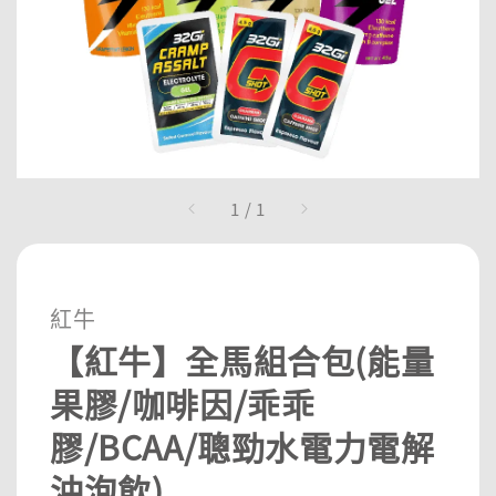
1
/
1
紅牛
【紅牛】全馬組合包(能量
果膠/咖啡因/乖乖
膠/BCAA/聰勁水電力電解
沖泡飲)