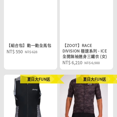
【組合包】動一動全馬包
【ZOOT】RACE
Sale
NT$ 550
Regular
DIVISION 極速系列 - ICE
NT$ 628
全開無袖連身三鐵衣 (女)
price
price
Sale
NT$ 6,210
Regular
NT$ 6,900
price
price
夏日大FUN送
夏日大FUN送