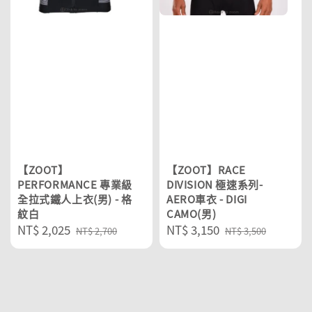
【ZOOT】
【ZOOT】RACE
PERFORMANCE 專業級
DIVISION 極速系列-
全拉式鐵人上衣(男) - 格
AERO車衣 - DIGI
紋白
CAMO(男)
Sale
NT$ 2,025
Regular
Sale
NT$ 3,150
Regular
NT$ 2,700
NT$ 3,500
price
price
price
price