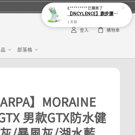
E*********
已購買了
【INCYLENCE】跑步運動機能襪 Disrupts Green Cyan
1 天前
登入
購物車
給品
部落格
ARPA】MORAINE
 GTX 男款GTX防水健
 灰/暴風灰/湖水藍