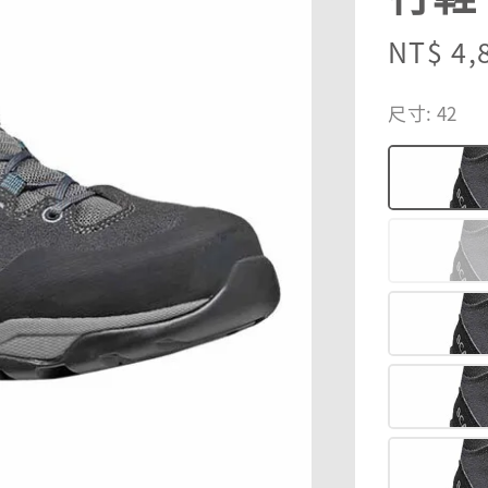
Regula
NT$ 4,
price
尺寸
: 42