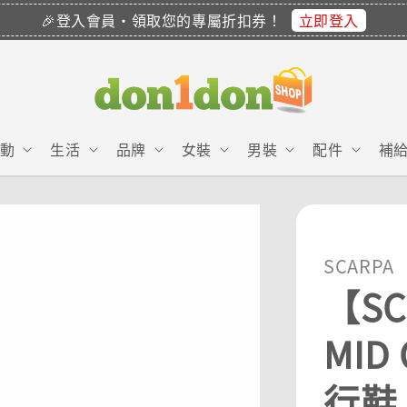
立即登入
🎉登入會員・領取您的專屬折扣券！
動
生活
品牌
女裝
男裝
配件
補
SCARPA
【SC
MID
行鞋