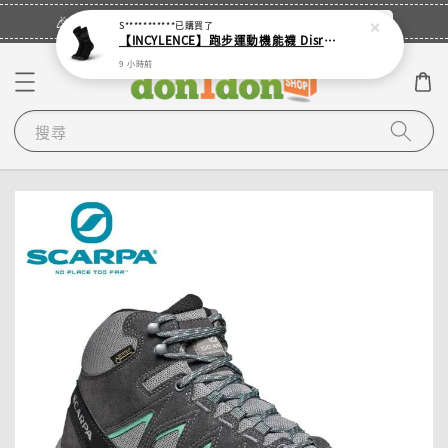
立即登入
🎉登入會員・領取您的專屬折扣券！
S***********
已購買了
【INCYLENCE】跑步運動機能襪 Disrupts Black
9 小時前
搜尋