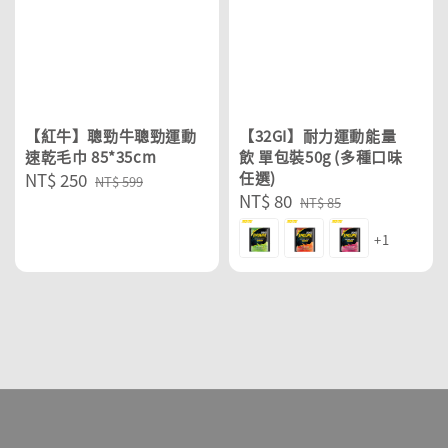
【紅牛】聰勁牛聰勁運動
【32GI】耐力運動能量
速乾毛巾 85*35cm
飲 單包裝50g (多種口味
Sale
NT$ 250
Regular
任選)
NT$ 599
Sale
NT$ 80
Regular
price
price
NT$ 85
price
price
+1