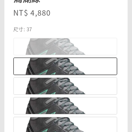
Regular
NT$ 4,880
price
尺寸
: 37