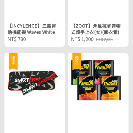
【INCYLENCE】三鐵運
【ZOOT】潮風抗寒連帽
動機能襪 Waves White
式護手上衣(女)(薰衣紫)
Regular
NT$ 780
Sale
NT$ 1,200
Regular
NT$ 2,000
price
price
price
優惠
優惠