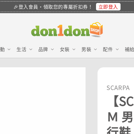
立即登入
🎉登入會員・領取您的專屬折扣券！
動
生活
品牌
女裝
男裝
配件
補
SCARPA
【SC
Ｍ 
行鞋