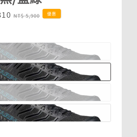
310
Regular
優惠
NT$ 5,900
price