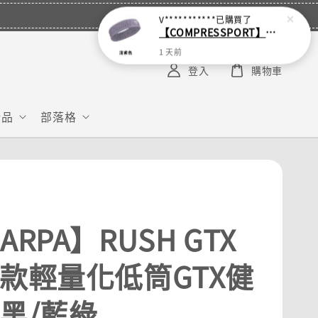
V***********
已購買了
【COMPRESSPORT】窄版止汗呼吸頭帶2.0_【零碼】
1 天前
登入
購物車
給品
部落格
ARPA】RUSH GTX
男款輕量化低筒GTX健
 黑/藍綠