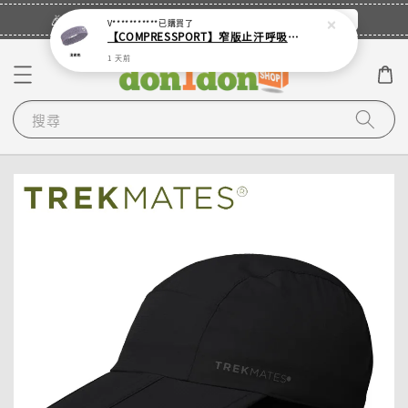
立即登入
🎉登入會員・領取您的專屬折扣券！
V***********
已購買了
【COMPRESSPORT】窄版止汗呼吸頭帶2.0_【零碼】
1 天前
搜尋