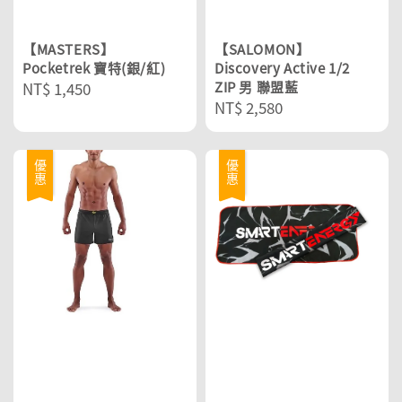
【MASTERS】
【SALOMON】
Pocketrek 寶特(銀/紅)
Discovery Active 1/2
Regular
NT$ 1,450
ZIP 男 聯盟藍
Regular
NT$ 2,580
price
price
優惠
優惠