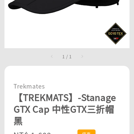
1
/
1
Trekmates
【TREKMATS】-Stanage
GTX Cap 中性GTX三折帽
黑