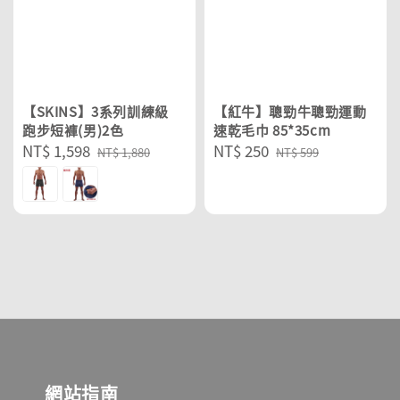
【SKINS】3系列訓練級
【紅牛】聰勁牛聰勁運動
跑步短褲(男)2色
速乾毛巾 85*35cm
Sale
NT$ 1,598
Regular
Sale
NT$ 250
Regular
NT$ 1,880
NT$ 599
price
price
price
price
網站指南