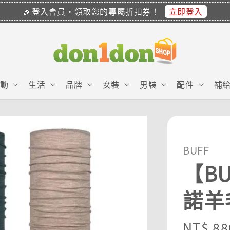
立即登入
🎉登入會員・領取您的專屬折扣券！
動
生活
品牌
女裝
男裝
配件
補
BUFF
【B
諾羊
Sale
NT$ 88