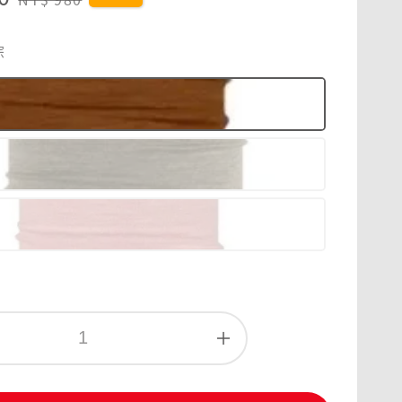
price
棕