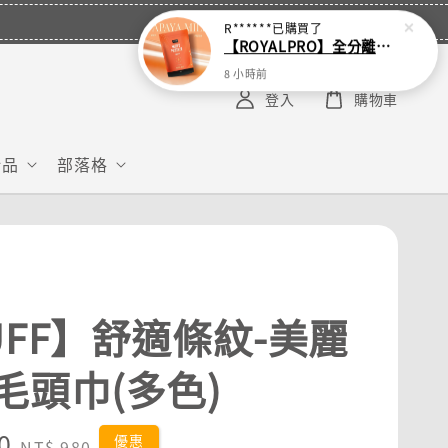
R******
已購買了
【ROYALPRO】全分離乳清蛋白-1KG -多口味任選｜可加購湯匙
8 小時前
登入
購物車
給品
部落格
UFF】舒適條紋-美麗
毛頭巾(多色)
0
Regular
優惠
NT$ 980