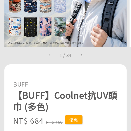
1
/
34
BUFF
【BUFF】Coolnet抗UV頭
巾 (多色)
Sale
NT$ 684
Regular
優惠
NT$ 760