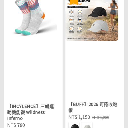
【BUFF】2026 可捲收跑
【INCYLENCE】三鐵運
帽
動機能襪 Wildness
Sale
NT$ 1,150
Regular
NT$ 1,280
Inferno
price
price
Regular
NT$ 780