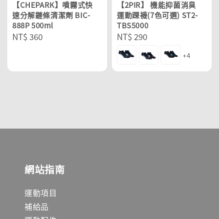
【CHEPARK】噴霧式快
【2PIR】 機能抑菌消臭
速分解鏈條清潔劑 BIC-
運動踝襪(7色可選) ST2-
888P 500ml
TBS5000
Regular
NT$ 360
Regular
NT$ 290
price
price
+4
網站指南
運動項目
補給品