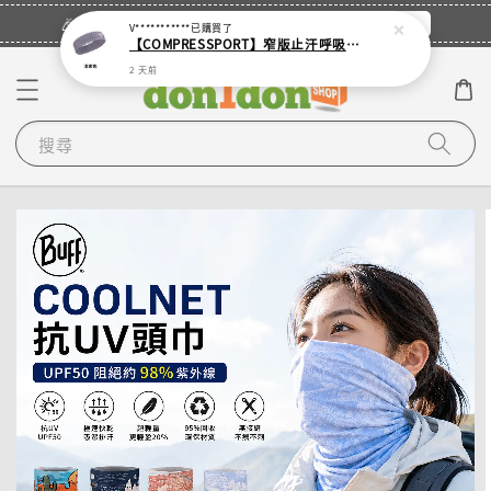
立即登入
🎉登入會員・領取您的專屬折扣券！
V***********
已購買了
【COMPRESSPORT】窄版止汗呼吸頭帶2.0_【零碼】
2 天前
搜尋