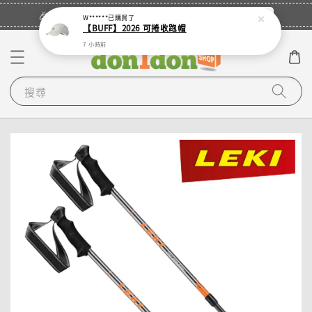
立即登入
🎉登入會員・領取您的專屬折扣券！
W******
已購買了
【BUFF】2026 可捲收跑帽
7 小時前
搜尋