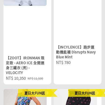
【INCYLENCE】跑步運
動機能襪 Disrupts Navy
Blue Mint
【ZOOT】IRONMAN 限
Regular
NT$ 780
定款 - AERO ICE 全開連
身三鐵衣 (男) -
price
VELOCITY
Sale
NT$ 10,350
Regular
NT$ 11,500
price
price
夏日大FUN送
夏日大FUN送