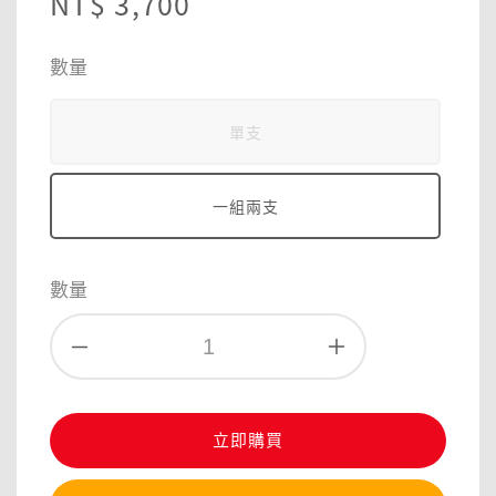
Regular
NT$ 3,700
price
數量
單支
一組兩支
數量
立即購買