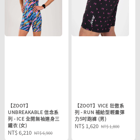
【ZOOT】
【ZOOT】VICE 狂傲系
UNBREAKABLE 信念系
列 - RUN 補給型輕量彈
列 - ICE 全開無袖連身三
力5吋跑褲 (男)
鐵衣 (女)
Sale
NT$ 1,620
Regular
NT$ 1,800
Sale
NT$ 6,210
Regular
price
price
NT$ 6,900