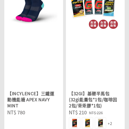
【INCYLENCE】三鐵運
【32GI】基礎半馬包
動機能襪 APEX NAVY
(32gi能量包*1包/咖啡因
MINT
2包/乖乖膠*1包)
Regular
NT$ 780
Sale
NT$ 210
Regular
NT$ 226
price
price
price
+2