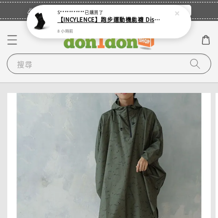
立即登入
🎉登入會員・領取您的專屬折扣券！
S***********
已購買了
【INCYLENCE】跑步運動機能襪 Disrupts Black
8 小時前
搜尋