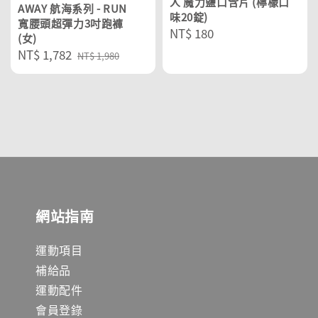
人 魔力鹽口含片 (檸檬口
AWAY 航海系列 - RUN
味20錠)
寬腰頭超彈力3吋跑褲
Regular
NT$ 180
(女)
price
Sale
NT$ 1,782
Regular
NT$ 1,980
price
price
網站指南
運動項目
補給品
運動配件
會員登錄