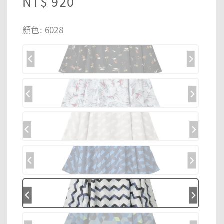
Regular
NT$ 920
price
顏色
: 6028