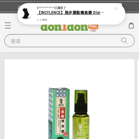
立即登入
🎉登入會員・領取您的專屬折扣券！
S***********
已購買了
【INCYLENCE】跑步運動機能襪 Disrupts Black
5 小時前
搜尋