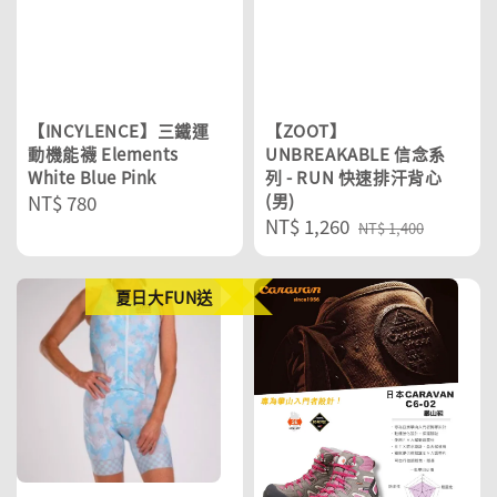
【INCYLENCE】三鐵運
【ZOOT】
動機能襪 Elements
UNBREAKABLE 信念系
White Blue Pink
列 - RUN 快速排汗背心
Regular
NT$ 780
(男)
Sale
NT$ 1,260
Regular
price
NT$ 1,400
price
price
夏日大FUN送