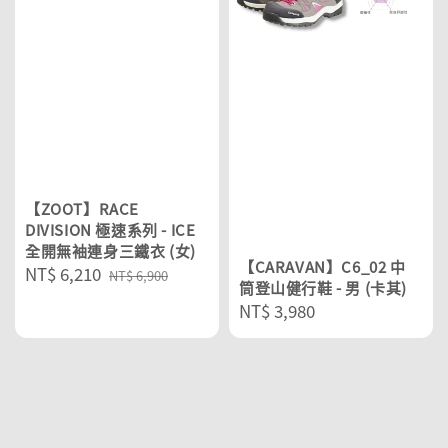
【ZOOT】RACE
DIVISION 極速系列 - ICE
全開無袖連身三鐵衣 (女)
【CARAVAN】C6_02 中
Sale
NT$ 6,210
Regular
NT$ 6,900
筒登山健行鞋 - 男 (卡其)
price
price
Regular
NT$ 3,980
price