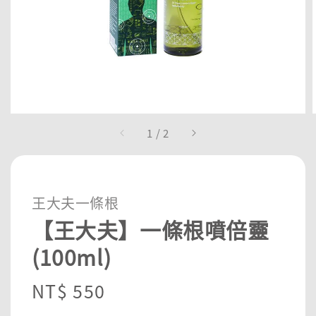
1
/
2
王大夫一條根
【王大夫】一條根噴倍靈
(100ml)
Regular
NT$ 550