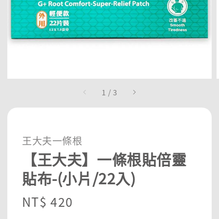
1
/
3
王大夫一條根
【王大夫】一條根貼倍靈
貼布-(小片/22入)
Regular
NT$ 420