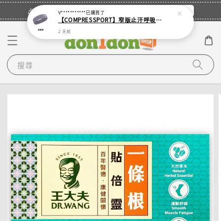
立即登入
🎉登入會員・領取您的專屬折扣券！
V***********
已購買了
【COMPRESSPORT】窄版止汗呼吸頭帶2.0_【零碼】
2 天前
搜尋