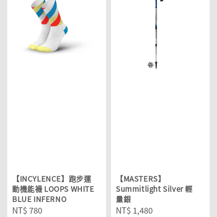
【INCYLENCE】跑步運
【MASTERS】
動機能襪 LOOPS WHITE
Summitlight Silver 輕
BLUE INFERNO
量銀
Regular
NT$ 780
Regular
NT$ 1,480