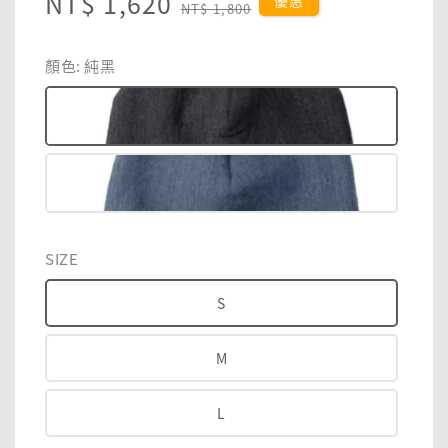
Sale
NT$ 1,620
Regular
優惠
NT$ 1,800
price
price
顏色
: 純黑
SIZE
S
M
L