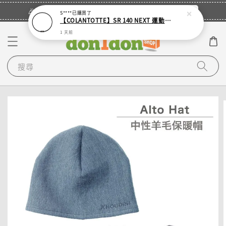
立即登入
🎉登入會員・領取您的專屬折扣券！
S****
已購買了
【COLANTOTTE】SR 140 NEXT 運動機能磁石項圈
1 天前
搜尋