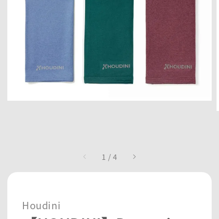
1
/
4
Houdini