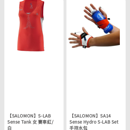
【SALOMON】S-LAB
【SALOMON】SA14
Sense Tank 女 賽車紅/
Sense Hydro S-LAB Set
白
手持水包