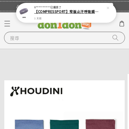
立即登入
🎉登入會員・領取您的專屬折扣券！
V***********
已購買了
【COMPRESSPORT】窄版止汗呼吸頭帶2.0_【零碼】
1 天前
搜尋