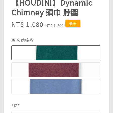
【HOUDINI】Dynamic
Chimney 頭巾 脖圍
Sale
NT$ 1,080
Regular
優惠
NT$ 1,200
price
price
顏色
: 險峻綠
SIZE