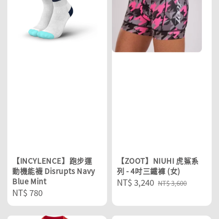
【INCYLENCE】跑步運
【ZOOT】NIUHI 虎鯊系
動機能襪 Disrupts Navy
列 - 4吋三鐵褲 (女)
Blue Mint
Sale
NT$ 3,240
Regular
NT$ 3,600
Regular
NT$ 780
price
price
price