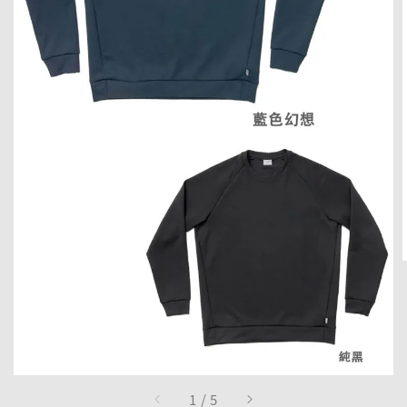
1
/
5