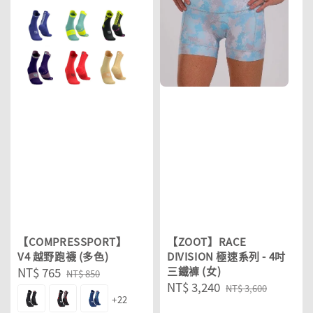
【COMPRESSPORT】
【ZOOT】RACE
V4 越野跑襪 (多色)
DIVISION 極速系列 - 4吋
Sale
NT$ 765
Regular
三鐵褲 (女)
NT$ 850
Sale
NT$ 3,240
Regular
price
price
NT$ 3,600
+22
price
price