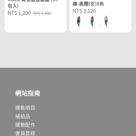
褲-高腰(女)3色
包入)
Regular
NT$ 3,120
Sale
NT$ 1,200
Regular
NT$ 1,400
price
price
price
網站指南
運動項目
補給品
運動配件
會員登錄