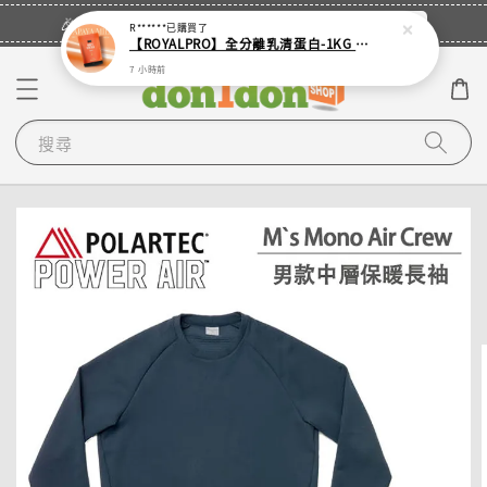
立即登入
🎉登入會員・領取您的專屬折扣券！
R******
已購買了
【ROYALPRO】全分離乳清蛋白-1KG -多口味任選｜可加購湯匙
7 小時前
搜尋