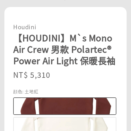
Houdini
【HOUDINI】M`s Mono
Air Crew 男款 Polartec®
Power Air Light 保暖長袖
Regular
NT$ 5,310
price
顔色
: 土地紅