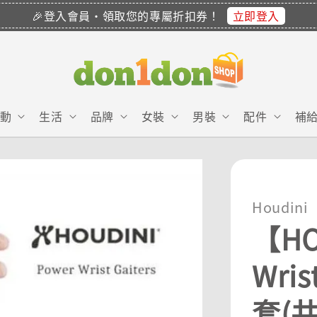
立即登入
🎉登入會員・領取您的專屬折扣券！
動
生活
品牌
女裝
男裝
配件
補
Houdini
【HO
Wri
套(共