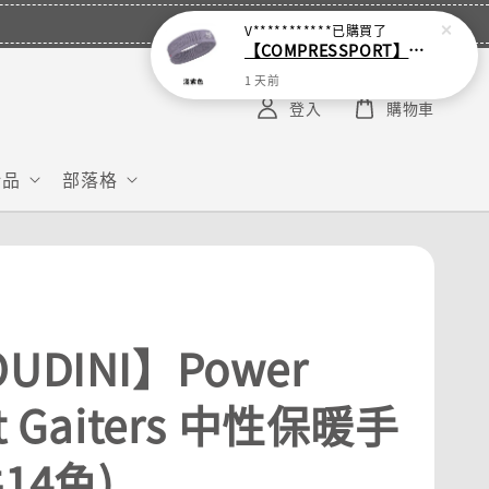
V***********
已購買了
【COMPRESSPORT】窄版止汗呼吸頭帶2.0_【零碼】
1 天前
登入
購物車
給品
部落格
UDINI】Power
st Gaiters 中性保暖手
14色)