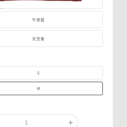
午夜藍
天空紫
S
M