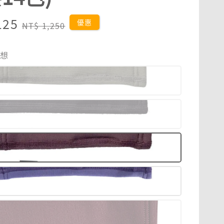
125
Regular
優惠
NT$ 1,250
price
幻想