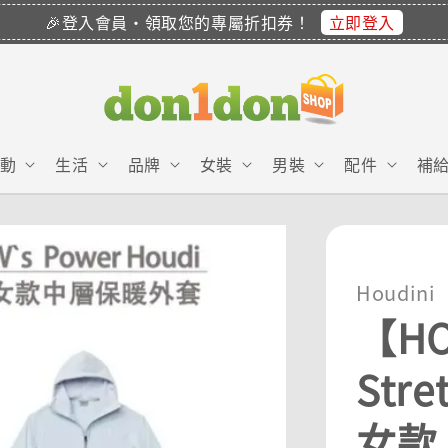
立即登入
🎉登入會員・領取您的專屬折扣券！
動
生活
品牌
女裝
男裝
配件
補
Houdini
【HO
Str
女款