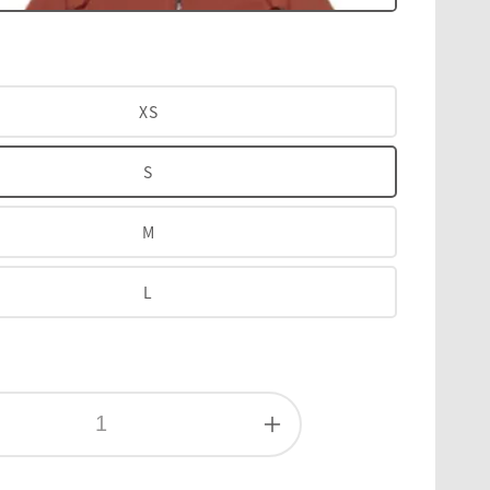
XS
S
M
L