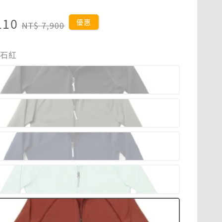
110
Regular
優惠
NT$ 7,900
price
岩石紅