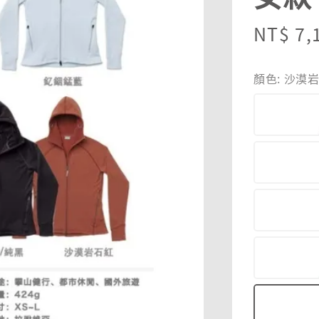
Sale
NT$ 7,
price
顏色
: 沙漠