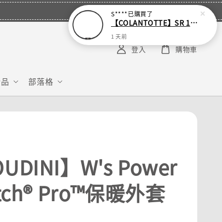
S****
已購買了
【COLANTOTTE】SR 140 NEXT 運動機能磁石項圈
1 天前
登入
購物車
給品
部落格
UDINI】W's Power
etch® Pro™保暖外套